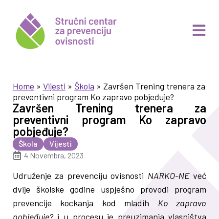
Home
»
Vijesti
»
Škola
»
Završen Trening trenera za
preventivni program Ko zapravo pobjeđuje?
Završen Trening trenera za
preventivni program Ko zapravo
pobjeđuje?
Škola
Vijesti
4 Novembra, 2023
Udruženje za prevenciju ovisnosti
NARKO-NE
već
dvije školske godine uspješno provodi program
prevencije kockanja kod mladih
Ko zapravo
pobjeđuje?
i u procesu je preuzimanja vlasništva