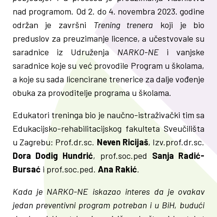
nad programom. Od 2. do 4. novembra 2023. godine
održan je završni
Trening trenera
koji je bio
preduslov za preuzimanje licence, a učestvovale su
saradnice iz Udruženja
NARKO-NE
i vanjske
saradnice koje su već provodile Program u školama,
a koje su sada licencirane trenerice za dalje vođenje
obuka za provoditelje programa u školama.
Edukatori treninga bio je naučno-istraživački tim sa
Edukacijsko-rehabilitacijskog fakulteta Sveučilišta
u Zagrebu: Prof.dr.sc.
Neven Ricijaš
, Izv.prof.dr.sc.
Dora Dodig Hundrić
, prof.soc.ped
Sanja Radić-
Bursać
i prof.soc.ped.
Ana Rakić
.
Kada je NARKO-NE iskazao interes da je ovakav
jedan preventivni program potreban i u BiH, budući