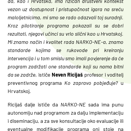
da, kao i Hrvatska, ima rizičan društveni kontekst
vezan uz dostupnost i pristupačnost igara na sreću
maloljetnicima, mi smo se rado odazvali toj suradnji.
Kroz pilotiranje programa pokazali su se dobri
rezultati, njegovi učinci su vrlo slični kao u Hrvatskoj.
Mi znamo način i kvalitet rada NARKO-NE-a, znamo
standarde kojima se rukovode pri kreiranju
intervencija i u tom smislu smo imali povjerenje da će
program zadržati one standarde koji su nama bitni
da se zadrže
, ističe
Neven Ricijaš
profesor i voditelj
preventivnog programa
Ko zapravo pobjeđuje?
u
Hrvatskoj.
Ricijaš dalje ističe da
NARKO-NE
sada ima punu
autonomiju nad programom za dalju implementaciju
i diseminaciju, a za sve konsultacije oko evaluacije ili
eventualne modifikacije programa oni stoje na