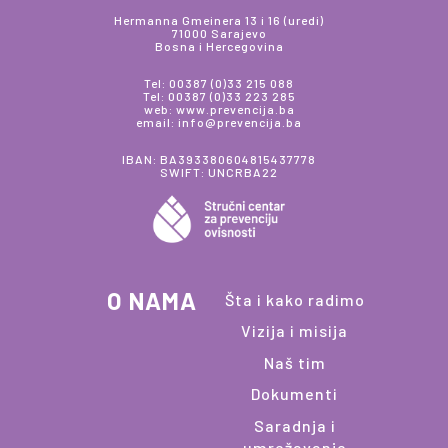
Hermanna Gmeinera 13 i 16 (uredi)
71000 Sarajevo
Bosna i Hercegovina
Tel: 00387 (0)33 215 088
Tel: 00387 (0)33 223 285
web: www.prevencija.ba
email: info@prevencija.ba
IBAN: BA393380604815437778
SWIFT: UNCRBA22
O NAMA
Šta i kako radimo
Vizija i misija
Naš tim
Dokumenti
Saradnja i
umrežavanje