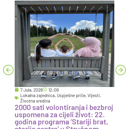
7 Jula, 2026
12:09
4
Lokalna zajednica
,
Uspješne priče
,
Vijesti
,
I
Vo
Životna sredina
2000 sati volontiranja i bezbroj
uspomena za cijeli život: 22.
godina programa ‘Stariji brat,
starija sestra’ u Stručnom