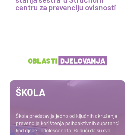
centru za prevenciju ovisnosti
OBLASTI
DJELOVANJA
ŠKOLA
Škola predstavlja jedno od ključnih okruženja
prevencije korištenja psihoaktivnih supstanci
kod djece i adolescenata. Budući da su sva