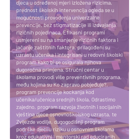
djeca u određenoj mjeri izložena rizicima,
prednost školskih intervencija ogleda se u
mogućnosti provođenja univerzalne
prevencije, bez stigmatizacije ili izdvajanja
rizičnih pojedinaca. Efikasni programi
usmjereni su na smanjenje rizičnih faktora i
jačanje zaštitnih faktora, prilagođeni su
uzrastu učenika i integrisani u redovni školski
program kako bi se osigurala njihova
dugoročna primjena. Stručni centar u
školama provodi više preventivnih programa,
među kojima su Ko zapravo pobjeđuje?,
program prevencije kockanja kod
učenika/učenica srednjih škola, Odrastimo
zajedno, program razvoja životnih i socijalnih
vještina djece osnovnoškolskog uzrasta, te
Zvijezde vodilje, dugogodišnji program
podrške djeci u riziku u osnovnim školama
kroz edukativni i mentorski rad educiranih