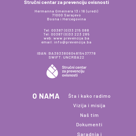
Stručni centar za prevenciju ovisnosti
Hermanna Gmeinera 13 i 16 (uredi)
71000 Sarajevo
Bosna i Hercegovina
Tel: 00387 (0)33 215 088
Tel: 00387 (0)33 223 285
web: www.prevencija.ba
email: info@prevencija.ba
IBAN: BA393380604815437778
SWIFT: UNCRBA22
O NAMA
Šta i kako radimo
Vizija i misija
Naš tim
Dokumenti
Saradnja i