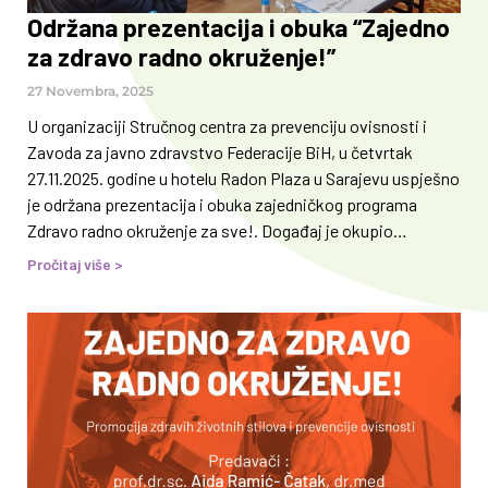
Održana prezentacija i obuka “Zajedno
za zdravo radno okruženje!”
27 Novembra, 2025
U organizaciji Stručnog centra za prevenciju ovisnosti i
Zavoda za javno zdravstvo Federacije BiH, u četvrtak
27.11.2025. godine u hotelu Radon Plaza u Sarajevu uspješno
je održana prezentacija i obuka zajedničkog programa
Zdravo radno okruženje za sve!. Događaj je okupio
rukovodioce službi i predstavnike odjela za ljudske resurse
Pročitaj više >
iz različitih ustanova, kompanija i organizacija, čiji je fokus
na unapređenju zdravlja zaposlenih, prevenciji rizika i
razvoja boljeg radnog okruženja. Cilj prezentacije i obuke
bio je upoznati učesnike i učesnice s ključnim principima
zaštite zdravlja zaposlenih te s važnosti provođenja
preventivnih programa