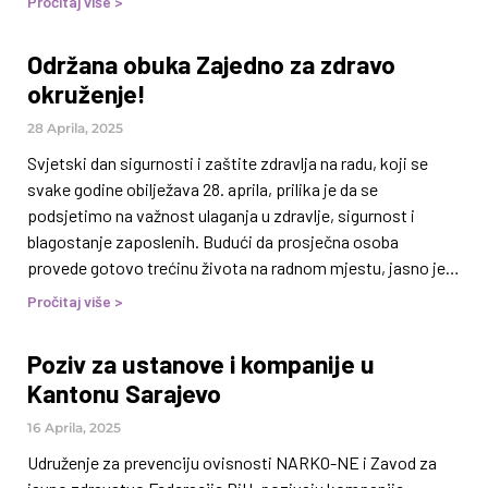
Pročitaj više >
sigurnost i međuljudske odnose na poslu. Na razvoj
problema mogu utjecati faktori poput lake dostupnosti
Održana obuka Zajedno za zdravo
alkohola ili droga, loših radnih uslova, visokog stresa te
okruženje!
organizacijske kulture koja toleriše konzumaciju. Stoga je
ključno da kompanije prepoznaju vlastite izazove i uvedu
28 Aprila, 2025
mjere usmjerene na poboljšanje radnog okruženja, čime se
Svjetski dan sigurnosti i zaštite zdravlja na radu, koji se
smanjuje
svake godine obilježava 28. aprila, prilika je da se
podsjetimo na važnost ulaganja u zdravlje, sigurnost i
blagostanje zaposlenih. Budući da prosječna osoba
provede gotovo trećinu života na radnom mjestu, jasno je
da kvalitetno radno okruženje nije samo pitanje standarda,
Pročitaj više >
već i temelj dugoročnog zadovoljstva i uspjeha kako
zaposlenih tako i samih organizacija. Upravo zbog toga,
Poziv za ustanove i kompanije u
Udruženje za prevenciju ovisnosti NARKO-NE u saradnji sa
Kantonu Sarajevo
Zavodom za javno zdravstvo Federacije Bosne i
Hercegovine, organiziralo je 28. aprila 2025. godine
16 Aprila, 2025
prezentaciju i
Udruženje za prevenciju ovisnosti NARKO-NE i Zavod za