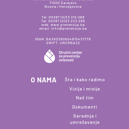
71000 Sarajevo
Bosna i Hercegovina
Tel: 00387 (0)33 215 088
Tel: 00387 (0)33 223 285
web: www.prevencija.ba
email: info@prevencija.ba
IBAN: BA393380604815437778
SWIFT: UNCRBA22
O NAMA
Šta i kako radimo
Vizija i misija
Naš tim
Dokumenti
Saradnja i
umrežavanje