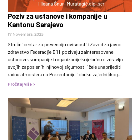
Poziv za ustanove i kompanije u
Kantonu Sarajevo
17 Novembra, 2025
Stručni centar za prevenciju ovisnosti i Zavod za javno
zdravstvo Federacije BiH pozivaju zainteresovane
ustanove, kompanije i organizacije koje brinu o zdravlju
svojih zaposlenih, njihovoj sigurnosti i žele unaprijediti
radnu atmosferu na Prezentaciju i obuku zajedničkog
projekta Zajedno za zdravo radno okruženje! Obuka je
Pročitaj više >
namjenjena za rukovodioce Službi i predstavnike Odjela za
ljudske resurse. Obuka je namijenjena za rukovodioce Službi
i predstavnike Odjela za ljudske resurse. Prezentacija i
obuka će se održati u četvrtak 27.11.2025. u hotelu Radon
Plaza,Sarajevo. Broj prijava je ograničen, jer su
Prezentacija i obuka BESPLATNE. Prijaviti