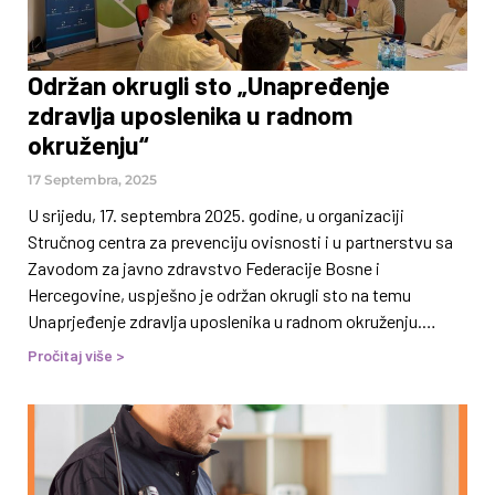
Održan okrugli sto „Unapređenje
zdravlja uposlenika u radnom
okruženju“
17 Septembra, 2025
U srijedu, 17. septembra 2025. godine, u organizaciji
Stručnog centra za prevenciju ovisnosti i u partnerstvu sa
Zavodom za javno zdravstvo Federacije Bosne i
Hercegovine, uspješno je održan okrugli sto na temu
Unaprjeđenje zdravlja uposlenika u radnom okruženju.
Događaj je održan u prostorijama Zavoda za javno
Pročitaj više >
zdravstvo FBiH u Sarajevu, a okupio je stručnjake iz oblasti
javnog zdravstva, rada i socijalne politike, prevencije
ovisnosti, te predstavnike medija i drugih relevantnih
institucija. Cilj događaja bio je podizanje svijesti o važnosti
ulaganja u zdravlje i sigurnost zaposlenih, što dugoročno