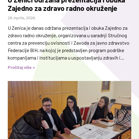
Zajedno za zdravo radno okruženje
28 Aprila, 2026
U Zenica je danas održana prezentacija i obuka Zajedno za
zdravo radno okruženje, organizovana u saradnji Stručnog
centra za prevenciju ovisnosti i Zavoda za javno zdravstvo
Federacije BiH, na kojoj je predstavljen program podrške
kompanijama i institucijama u uspostavljanju zdravih i
sigurnih radnih sredina. Događaj je održan 28. aprila, na
Pročitaj više >
Svjetski dan sigurnosti i zdravlja na radu, čime je dodatno
naglašena važnost sistemskog pristupa zaštiti zdravlja
zaposlenih i stvaranju sigurnih radnih uslova. Aktivnost
predstavlja nastavak zajedničkih inicijativa u oblasti
prevencije ovisnosti u radnom okruženju. Prezentacija i
obuka okupile su učesnice