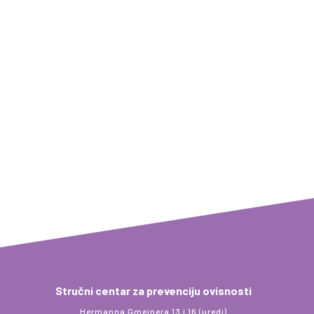
prijava je ograničen, a učešće na prezentaciji i obuci je
besplatno. Prijave možete izvršiti ovdje ili na
Stručni centar za prevenciju ovisnosti
Hermanna Gmeinera 13 i 16 (uredi)