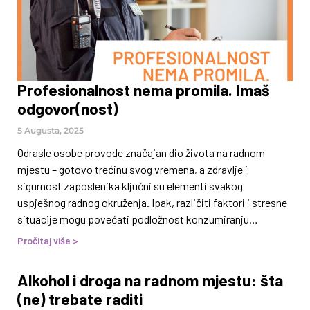
doprinosi većoj produktivnosti,
Profesionalnost nema promila. Imaš
odgovor(nost)
5 Augusta, 2025
Odrasle osobe provode značajan dio života na radnom
mjestu – gotovo trećinu svog vremena, a zdravlje i
sigurnost zaposlenika ključni su elementi svakog
uspješnog radnog okruženja. Ipak, različiti faktori i stresne
situacije mogu povećati podložnost konzumiranju
psihoaktivnih supstanci (poput alkohola, nikotina, kanabisa
Pročitaj više >
i sl.) ili razvoju ponašajnih ovisnosti (npr. kockanje,
klađenje, pornografija) što se negativno odražava ne samo
Alkohol i droga na radnom mjestu: šta
na osobu koja razvija problematično ponašanje, već i za
(ne) trebate raditi
cijelo radno okruženje, a i izvan njega. Zloupotreba