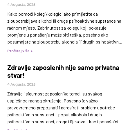
sredstava ovisnosti može dovesti do raznih negativnih
4 Augusta, 2025
posljedica po zaposlenike: izostajanja s posla, kašnjenja,
Kako pomoći kolegi/kolegici ako primijetite da
umora,
zloupotrebljava alkohol ili druge psihoaktivne supstance na
radnom mjestu Zabrinutost za kolegu koji pokazuje
promjene u ponašanju može biti teška, posebno ako
posumnjate na zloupotrebu alkohola ili drugih psihoaktivnih
supstanci. Iako niste odgovorni za rješavanje problema,
Pročitaj više >
kao kolega ipak imate važnu ulogu. Kolege su često prve
koji primijete kada neko iz tima ima problema sa
Zdravlje zaposlenih nije samo privatna
ovisnošću. Ključ je ponuditi podršku, preporučiti promjene,
stvar!
ali i zadržati vlastite granice. Dugotrajno tolerisanje
problema te preuzimanje tuđe odgovornosti može
4 Augusta, 2025
omogućiti da se nezdravi obrasci još više prodube.
Zdravlje i sigurnost zaposlenika temelj su svakog
Prekomjerna
uspješnog radnog okruženja. Posebno je važno
pravovremeno prepoznati i adresirati problem upotrebe
psihoaktivnih supstanci – poput alkohola i drugih
psihoaktivnih supstanci, droga i lijekova – kao i ponašajnih
ovisnosti, koje mogu negativno utjecati na učinkovitost,