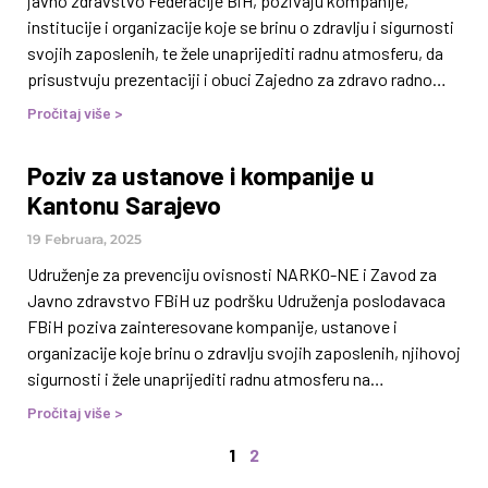
javno zdravstvo Federacije BiH, pozivaju kompanije,
institucije i organizacije koje se brinu o zdravlju i sigurnosti
svojih zaposlenih, te žele unaprijediti radnu atmosferu, da
prisustvuju prezentaciji i obuci Zajedno za zdravo radno
okruženje! Obuka je namijenjena za rukovodioce Službi i
Pročitaj više >
predstavnike Odjela za ljudske resurse. Prezentacija i obuka
će biti održane u ponedjeljak 28. 4. 2025. godine u hotelu
Poziv za ustanove i kompanije u
Hills, Ilidža, Sarajevo. Broj učesnika je ograničen, a učešće je
Kantonu Sarajevo
besplatno. Prijaviti se možete putem ovog linka ili slanjem
emaila na ileana.snur.muratagic@prevencija.ba. Svaka
19 Februara, 2025
Udruženje za prevenciju ovisnosti NARKO-NE i Zavod za
Javno zdravstvo FBiH uz podršku Udruženja poslodavaca
FBiH poziva zainteresovane kompanije, ustanove i
organizacije koje brinu o zdravlju svojih zaposlenih, njihovoj
sigurnosti i žele unaprijediti radnu atmosferu na
prezentaciju i obuku Zajedno za zdravo radno okruženje!
Pročitaj više >
Obuka je namijenjena za rukovodioce Službi i predstavnike
1
2
Odjela za ljudske resurse. Prezentacija i obuka će se održati
u četvrtak 27. 2. 2025. u hotelu Hills, Ilidža, Sarajevo. Broj