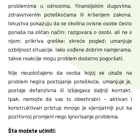
problemima u odnosima, finansijskim dugovima,
zdravstvenim poteškoćama ili kršenjem zakona.
Iskustva pokazuju da se okolina ovisne osobe često
ponaša na sličan način: razgovara o osobi, ali ne s
njom; prikriva greške; skreće pogled; umanjuje
ozbiljnost situacije. Iako vođene dobrim namjerama,
takve reakcije mogu problem dodatno pogoršati.
Nije neuobičajeno da osoba kojoj se ukaže na
problem negira postojanje poteškoće, umanjuje je,
postaje defanzivna ili izbjegava daljnji kontakt.
Ipak, nemojte da vas to obeshrabri – aktivan i
konstruktivan pristup mnogo je vjerojatniji put ka
pozitivnoj promjeni nego ignorisanje problema.
Šta možete učiniti: