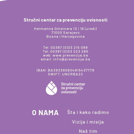
Stručni centar za prevenciju ovisnosti
Hermanna Gmeinera 13 i 16 (uredi)
71000 Sarajevo
Bosna i Hercegovina
Tel: 00387 (0)33 215 088
Tel: 00387 (0)33 223 285
web: www.prevencija.ba
email: info@prevencija.ba
IBAN: BA393380604815437778
SWIFT: UNCRBA22
O NAMA
Šta i kako radimo
Vizija i misija
Naš tim