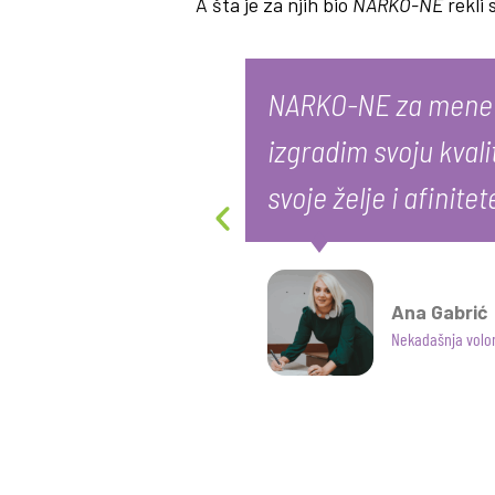
A šta je za njih bio
NARKO-NE
rekli 
vicarsku, dokaz
NARKO-NE za mene je
bojim biti
izgradim svoju kvali
svoje želje i afinitet
Ana Gabrić
Nekadašnja volo