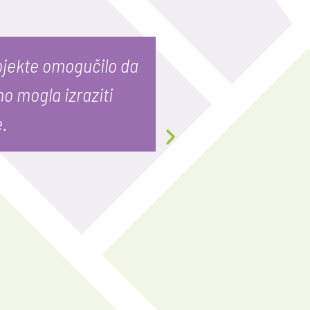
ojekte omogučilo da
NARKO-NE je za
o mogla izraziti
pojedincu ne m
e.
Slađ
Nekadaš