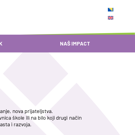
K
NAŠ IMPACT
nje, nova prijateljstva.
ca škole ili na bilo koji drugi način
asta i razvoja.