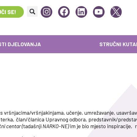
ČI SE!
STI DJELOVANJA
STRUČNI KUTA
 s vršnjacima/vršnjakinjama, učenje, umrežavanje, usavršava
nterka, član/članica Upravnog odbora, predstavnik/predstavni
ni centar (
tadašnji
NARKO-NE)
im je bio mjesto inspiracije, r