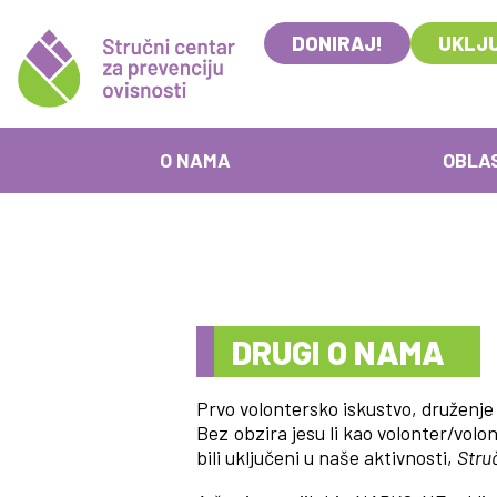
DONIRAJ!
UKLJU
O NAMA
OBLA
DRUGI O NAMA
Prvo volontersko iskustvo, druženje
Bez obzira jesu li kao volonter/volo
bili uključeni u naše aktivnosti,
Struč