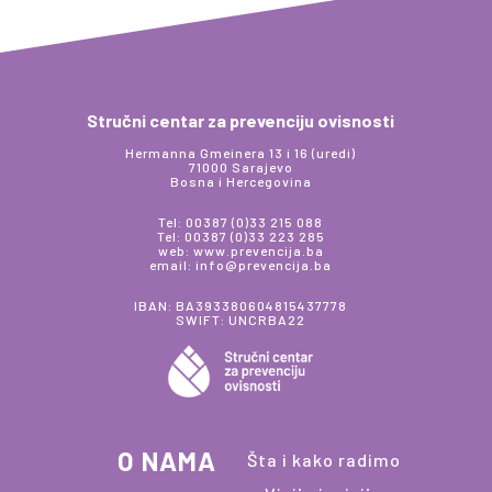
Stručni centar za prevenciju ovisnosti
Hermanna Gmeinera 13 i 16 (uredi)
71000 Sarajevo
Bosna i Hercegovina
Tel: 00387 (0)33 215 088
Tel: 00387 (0)33 223 285
web: www.prevencija.ba
email: info@prevencija.ba
IBAN: BA393380604815437778
SWIFT: UNCRBA22
O NAMA
Šta i kako radimo