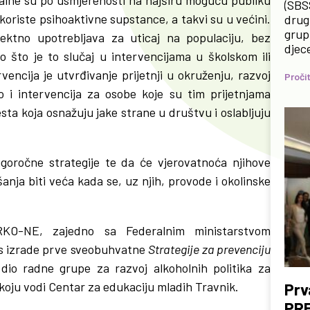
(SBS
ne koriste psihoaktivne supstance, a takvi su u većini.
drug
grup
rektno upotrebljava za uticaj na populaciju, bez
djec
 što je to slučaj u intervencijama u školskom ili
encija je utvrđivanje prijetnji u okruženju, razvoj
Pročit
o i intervencija za osobe koje su tim prijetnjama
sta koja osnažuju jake strane u društvu i oslabljuju
ugoročne strategije te da će vjerovatnoća njihove
nja biti veća kada se, uz njih, provode i okolinske
RKO-NE, zajedno sa Federalnim ministarstvom
ces izrade prve sveobuhvatne
Strategije za prevenciju
io radne grupe za razvoj alkoholnih politika za
 koju vodi Centar za edukaciju mladih Travnik.
Prv
PR