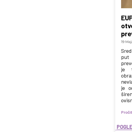
EUP
otv
pre
19 Maj
Sred
put 
prev
je t
obra
nevl
je o
šir
ovisn
Pročit
POGLE