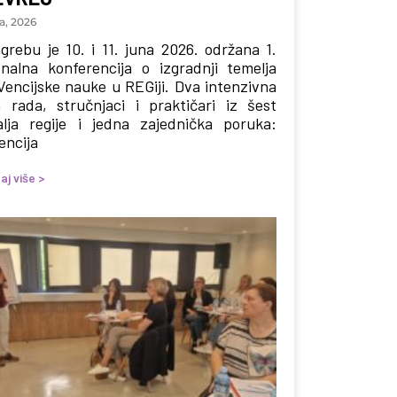
a, 2026
grebu je 10. i 11. juna 2026. održana 1.
onalna konferencija o izgradnji temelja
encijske nauke u REGiji. Dva intenzivna
 rada, stručnjaci i praktičari iz šest
lja regije i jedna zajednička poruka:
encija
aj više >