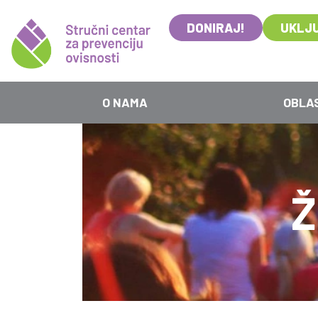
DONIRAJ!
UKLJU
O NAMA
OBLA
Ž