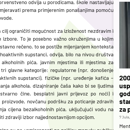
 prvenstveno odvija u porodicama, škole nastavljaju
usmjeravati prema primjerenim ponašanjima pomoću
rovode.
 cilj ograničiti mogućnost za izloženost nezdravim i
je izbore. To je posebno važno okruženjima u kojim
stavno rečeno, to se postiže mijenjanjem konteksta
hoaktivnih supstanci, odvija, bilo na nivou društva
alkoholnih pića, javnim mjestima ili mjestima za
 tri glavne kategorije: regulatorne (npr. donošenje
200
ktivnih supstanci), fizičke (npr. uređenje kafića –
usp
nja alkohola, dizajniranje čaša kako bi se ljudima
god
stvarno čine, besplatni javni prijevoz po noći) i
sta
e proizvode, novčanu podršku za poticanje zdravih
za 
enja cijena bezalkoholnih pića, uključujući vodu na
niti zdraviji izbor najjednostavnijom opcijom.
7 Jula
Ment
zalne su po usmjerenosti na najširu moguću publiku