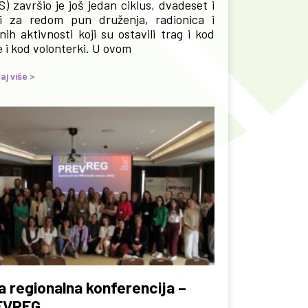
S) završio je još jedan ciklus, dvadeset i
i za redom pun druženja, radionica i
nih aktivnosti koji su ostavili trag i kod
e i kod volonterki. U ovom
aj više >
a regionalna konferencija –
EVREG