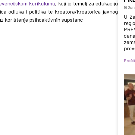
evencijskom kurikulumu
, koji je temelj za edukaciju
16 Jun
jica odluka i politika te kreatora/kreatorica javnog
U Za
uz korištenje psihoaktivnih supstanc
regi
PREV
dana
zema
prev
Pročit