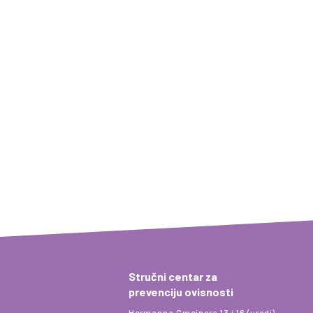
Stručni centar za
prevenciju ovisnosti
Hermanna Gmeinera 13 i 16 (uredi)