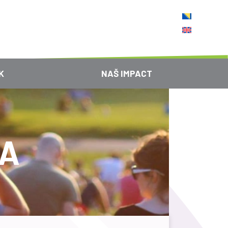
K
NAŠ IMPACT
NA