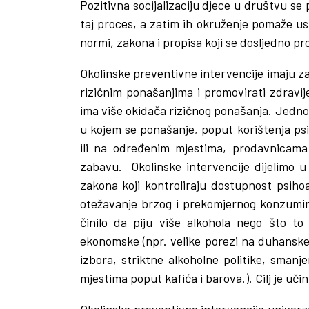
Pozitivna socijalizaciju djece u društvu se
taj proces, a zatim ih okruženje pomaže 
normi, zakona i propisa koji se dosljedno p
Okolinske preventivne intervencije imaju za
rizičnim ponašanjima i promovirati zdravi
ima više okidača rizičnog ponašanja. Jedno
u kojem se ponašanje, poput korištenja psi
ili na određenim mjestima, prodavnicama 
zabavu.
Okolinske intervencije dijelimo u
zakona koji kontroliraju dostupnost psihoa
otežavanje brzog i prekomjernog konzumira
činilo da piju više alkohola nego što to 
ekonomske (npr. velike porezi na duhansk
izbora, striktne alkoholne politike, smanj
mjestima poput kafića i barova.). Cilj je uči
Okolinske preventivne intervencije univer