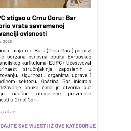
C stigao u Crnu Goru: Bar
orio vrata savremenoj
venciji ovisnosti
a, 2026
inom maja u u Baru (Crna Gora) po prvi
je održana osnovna obuka Evropskog
encijskog kurikuluma (EUPC). Učestvovalo
rinaest stručnjakinja zaposlenih u
zovanju, sigurnosti, organima uprave i
adinom sektoru. Opština Bar inicirala
državanje obuke čime je otvorila put
enju naučno utemeljene prevencije
osti u Crnoj Gori.
aj više >
DAJTE SVE VIJESTI IZ OVE KATEGORIJE