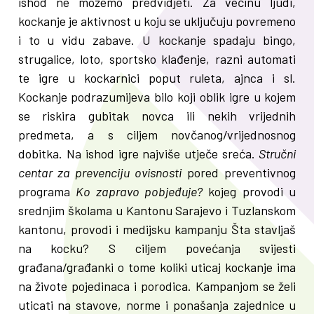
ishod ne možemo predvidjeti. Za većinu ljudi,
kockanje je aktivnost u koju se uključuju povremeno
i to u vidu zabave. U kockanje spadaju bingo,
strugalice, loto, sportsko klađenje, razni automati
te igre u kockarnici poput ruleta, ajnca i sl.
Kockanje podrazumijeva bilo koji oblik igre u kojem
se riskira gubitak novca ili nekih vrijednih
predmeta, a s ciljem novčanog/vrijednosnog
dobitka. Na ishod igre najviše utječe sreća.
Stručni
centar za prevenciju ovisnosti
pored preventivnog
programa
Ko zapravo pobjeđuje?
kojeg provodi u
srednjim školama u Kantonu Sarajevo i Tuzlanskom
kantonu, provodi i medijsku kampanju Šta stavljaš
na kocku? S ciljem povećanja svijesti
građana/građanki o tome koliki uticaj kockanje ima
na živote pojedinaca i porodica. Kampanjom se želi
uticati na stavove, norme i ponašanja zajednice u