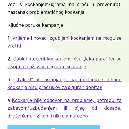
vezi s kockanjem/igrama na sreću i prevenirati
nastanak problematičnog kockanja.
Ključne poruke kampanje:
1.
Vrijeme i novac izgubljeni kockanjem ne mogu se
vratiti
2.
Dobici stečeni kockanjem nisu „laka para“ jer se
ukupno uloži više nego što se dobije
3.
„Talent“ ili oslanjanje na prethodne ishode
kockanja nisu preduslov za siguran dobitak
4.
Kockanje nije odgovor na probleme, potrebu za
zabavom/uzbuđenjem ili bijeg od dosade,
druženjem, rizikom i nije glamurozno