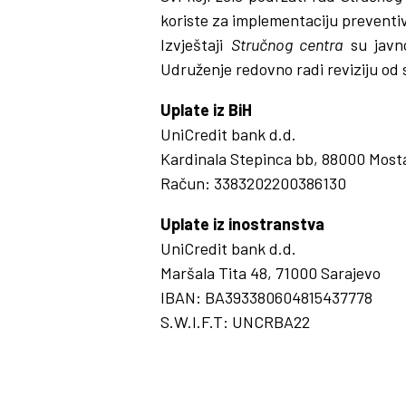
koriste za implementaciju preventiv
Izvještaji
Stručnog centra
su javno
Udruženje redovno radi reviziju od 
Uplate iz BiH
UniCredit bank d.d.
Kardinala Stepinca bb, 88000 Most
Račun: 3383202200386130
Uplate iz inostranstva
UniCredit bank d.d.
Maršala Tita 48, 71000 Sarajevo
IBAN: BA393380604815437778
S.W.I.F.T: UNCRBA22