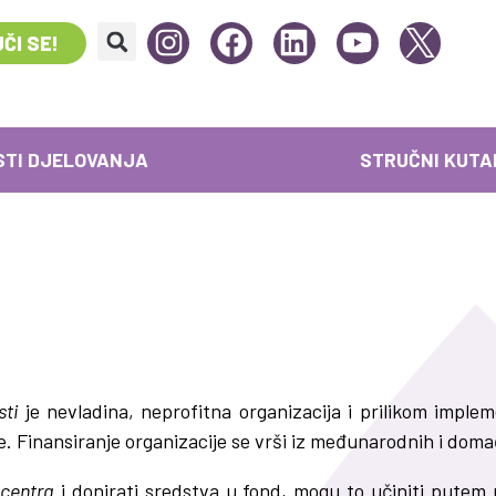
ČI SE!
STI DJELOVANJA
STRUČNI KUTA
sti
je nevladina, neprofitna organizacija i prilikom imple
ge. Finansiranje organizacije se vrši iz međunarodnih i dom
 centra
i donirati sredstva u fond, mogu to učiniti putem 