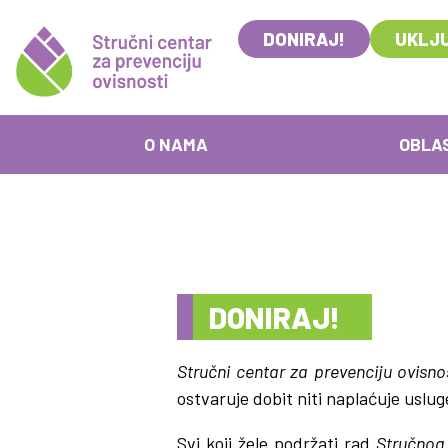
DONIRAJ!
UKLJU
O NAMA
OBLA
DONIRAJ!
Stručni centar za prevenciju ovisno
ostvaruje dobit niti naplaćuje uslu
Svi koji žele podržati rad
Stručnog