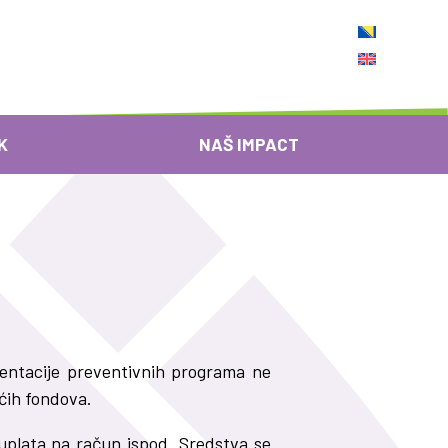
K
NAŠ IMPACT
mentacije preventivnih programa ne
aćih fondova.
uplata na račun ispod. Sredstva se