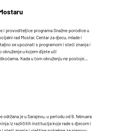
u Mostaru
lje i provoditeljice programa Snažne porodice u
cijalni rad Mostar, Centar za djecu, mlade i
detaljno se upoznati s programom i steći znanja i
 okruženje u kojem dijete uči
teškoćama. Kada u tom okruženju ne postoje
a se vjerovatnoća da će mlada
 održana je u Sarajevu, u periodu od 9. februara
nja iz različitih institucija koje rade s djecom i
 i steći znanja i vještine potrebne za njegovu