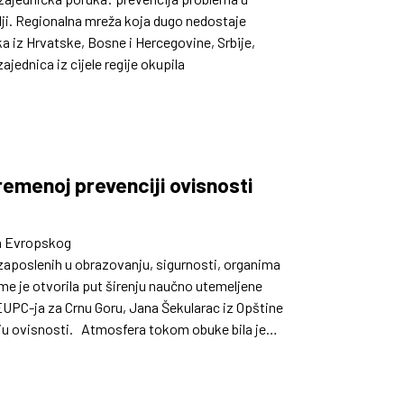
olji. Regionalna mreža koja dugo nedostaje
ika iz Hrvatske, Bosne i Hercegovine, Srbije,
ajednica iz cijele regije okupila
remenoj prevenciji ovisnosti
ka Evropskog
zaposlenih u obrazovanju, sigurnosti, organima
ime je otvorila put širenju naučno utemeljene
 EUPC-ja za Crnu Goru, Jana Šekularac iz Opštine
iju ovisnosti. Atmosfera tokom obuke bila je
dodatno su doprinijeli kvaliteti rada i
alitetne i održive prevencije u Crnoj Gori