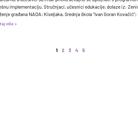
šnu implementaciju. Stručnjaci, učesnici edukacije, dolaze iz: Zenic
ženje građana NADA; Kiseljaka, Srednja škola “Ivan Goran Kovačić”; 
tovalište za brak i porodicu;
taj više >
1
2
3
4
5