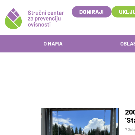
DONIRAJ!
UKLJU
O NAMA
OBLA
200
‘St
7 Jul