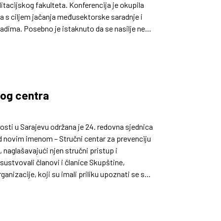
itacijskog fakulteta. Konferencija je okupila
va s ciljem jačanja međusektorske saradnje i
adima. Posebno je istaknuto da se nasilje ne
nog centra
osti u Sarajevu održana je 24. redovna sjednica
pod novim imenom – Stručni centar za prevenciju
 naglašavajući njen stručni pristup i
sustvovali članovi i članice Skupštine,
rganizacije, koji su imali priliku upoznati se s