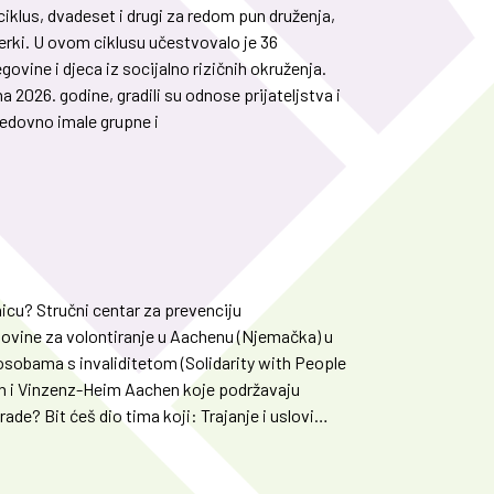
 ciklus, dvadeset i drugi za redom pun druženja,
nterki. U ovom ciklusu učestvovalo je 36
vine i djeca iz socijalno rizičnih okruženja.
a 2026. godine, gradili su odnose prijateljstva i
 redovno imale grupne i
nicu? Stručni centar za prevenciju
govine za volontiranje u Aachenu (Njemačka) u
osobama s invaliditetom (Solidarity with People
hen i Vinzenz-Heim Aachen koje podržavaju
ade? Bit ćeš dio tima koji: Trajanje i uslovi
e, pa ne čekaj! Pošalji