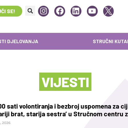
ČI SE!
STI DJELOVANJA
STRUČNI KUTA
VIJESTI
0 sati volontiranja i bezbroj uspomena za cij
ariji brat, starija sestra’ u Stručnom centru 
a, 2026