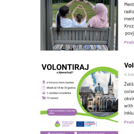
Mento
radio
mento
Kroz 
povje
Proči
Vol
4 Jul
Želiš
ovis
okvi
with
inklu
Kako 
Proči