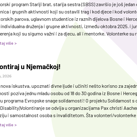
rski program Stariji brat, starija sestra (SBSS) završio je još jedan
nica i grupnih aktivnosti koji su ostavili trag i kod djece i kod volo
rskih parova, uglavnom studentice iz raznih dijelova Bosne i Hercego
individualna druženja i grupne aktivnosti, između oktobra 2025. i jun
renja koji su sigurno važni i za djecu, ali i mentorke. Volonterke su
taj više >
ontiraj u Njemačkoj!
a, 2026
 nova iskustva, upoznati divne ljude i učiniti nešto korisno za zajed
nosti poziva jednu mladu osobu od 18 do 30 godina iz Bosne i Herce
ru programa Evropske snage solidarnosti! O projektu Solidarnost s 
 Disability)Volontiranje se odvija u organizacijama Pax christi Aac
ziju i samostalnost osoba s invaliditetom. Šta volonteri/volonterke r
se prijaviti? Prijave su otvorene do ponedjeljka, 13. jula 2026. godin
taj više >