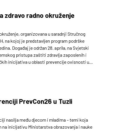
za zdravo radno okruženje
 okruženje, organizovana u saradnji Stručnog
iH, na kojoj je predstavljen program podrške
dina. Događaj je održan 28. aprila, na Svjetski
emskog pristupa zaštiti zdravlja zaposlenih i
ih inicijativa u oblasti prevencije ovisnosti u
renciji PrevCon26 u Tuzli
ciji nasilja među djecom i mladima – temi koja
n na inicijativu Ministarstva obrazovanja i nauke