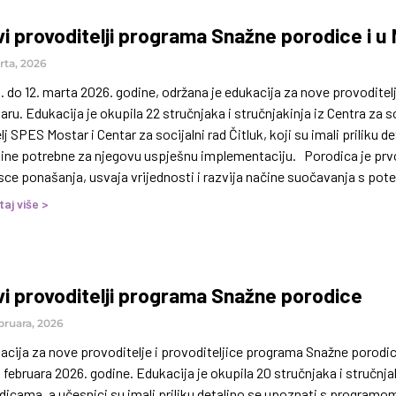
i provoditelji programa Snažne porodice i 
rta, 2026
. do 12. marta 2026. godine, održana je edukacija za nove provodite
ru. Edukacija je okupila 22 stručnjaka i stručnjakinja iz Centra za so
lj SPES Mostar i Centar za socijalni rad Čitluk, koji su imali priliku 
tine potrebne za njegovu uspješnu implementaciju. Porodica je prvo
sce ponašanja, usvaja vrijednosti i razvija načine suočavanja s po
ljno snažni temelji za zdrav emocionalni i socijalni razvoj, povećav
taj više >
i provoditelji programa Snažne porodice
bruara, 2026
cija za nove provoditelje i provoditeljice programa Snažne porodice
. februara 2026. godine. Edukacija je okupila 20 stručnjaka i stručnjaki
icama, a učesnici su imali priliku detaljno se upoznati s programom