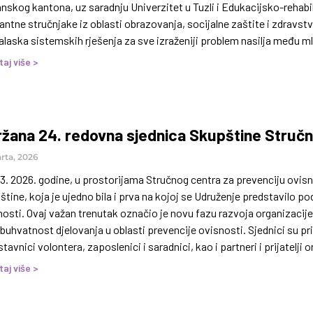
nskog kantona, uz saradnju Univerzitet u Tuzli i Edukacijsko-rehabil
antne stručnjake iz oblasti obrazovanja, socijalne zaštite i zdravst
alaska sistemskih rješenja za sve izraženiji problem nasilja među ml
 posmatrati izolovano, već kao kompleksan društveni izazov koji
taj više >
žana 24. redovna sjednica Skupštine Struč
rta, 2026
03. 2026. godine, u prostorijama Stručnog centra za prevenciju ovisn
tine, koja je ujedno bila i prva na kojoj se Udruženje predstavilo 
osti. Ovaj važan trenutak označio je novu fazu razvoja organizacije,
uhvatnost djelovanja u oblasti prevencije ovisnosti. Sjednici su pri
tavnici volontera, zaposlenici i saradnici, kao i partneri i prijatelji o
nim rezultatima rada u protekloj godini,
taj više >