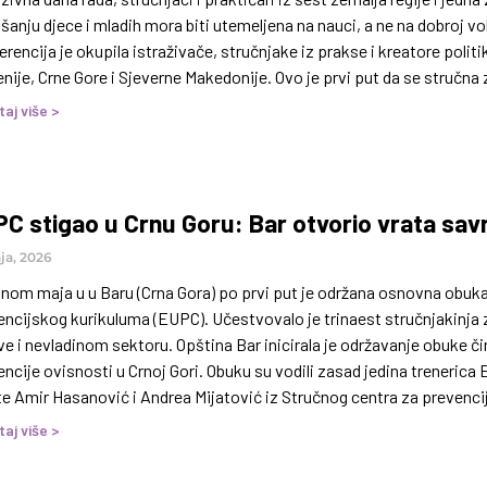
anju djece i mladih mora biti utemeljena na nauci, a ne na dobroj v
rencija je okupila istraživače, stručnjake iz prakse i kreatore polit
nije, Crne Gore i Sjeverne Makedonije. Ovo je prvi put da se stručna z
taj više >
C stigao u Crnu Goru: Bar otvorio vrata sav
ja, 2026
inom maja u u Baru (Crna Gora) po prvi put je održana osnovna obu
encijskog kurikuluma (EUPC). Učestvovalo je trinaest stručnjakinja 
e i nevladinom sektoru. Opština Bar inicirala je održavanje obuke č
ncije ovisnosti u Crnoj Gori. Obuku su vodili zasad jedina trenerica
 te Amir Hasanović i Andrea Mijatović iz Stručnog centra za prevenc
tno motivirajuća i interaktivna, a aktivno učešće i otvorenost grupe 
taj više >
eni iskustava. Ovakvi treninzi predstavljaju važan korak u razvoju kv
ionu, ali