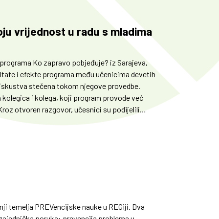
ju vrijednost u radu s mladima
ja programa Ko zapravo pobjeđuje? iz Sarajeva,
ezultate i efekte programa među učenicima devetih
o iskustva stečena tokom njegove provedbe.
 kolegica i kolega, koji program provode već
 Kroz otvoren razgovor, učesnici su podijelili
radnji temelja PREVencijske nauke u REGiji. Dva
na zajednička poruka: prevencija problema u