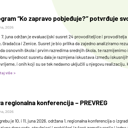
gram “Ko zapravo pobjeđuje?” potvrđuje svo
na, 2026
7. juna održan je evaluacijski susret 24 provoditeljice i provoditel
, Gradačca i Zenice. Susret je bio prilika da zajedno analiziramo r
eda osnovnih škola i prvim razredima srednjih škola, te razmijenim
bnu vrijednost susretu dala je razmjena iskustava između iskusnijih
vrijeme, i onih koji su se tek nedavno uključili u njegovu realizaciju.
ove, uspjehe i korisne savjete
taj više >
a regionalna konferencija – PREVREG
na, 2026
rebu je 10. i 11. juna 2026. održana 1. regionalna konferencija o izg
zivna dana rada, stručnjaci i praktičari iz šest zemalja regije i jed