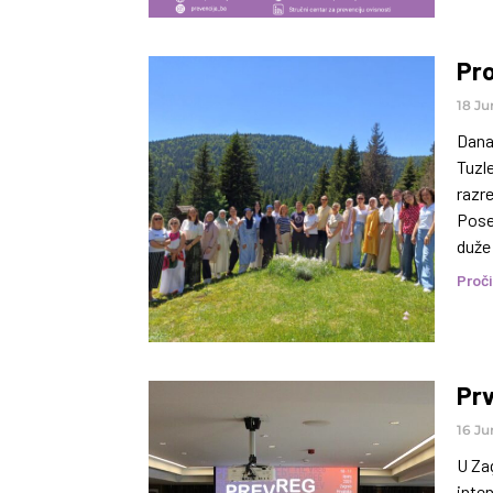
Pro
18 Ju
Dana 
Tuzle
razr
Pose
duže 
izaz
Proči
Prv
16 Ju
U Zag
inten