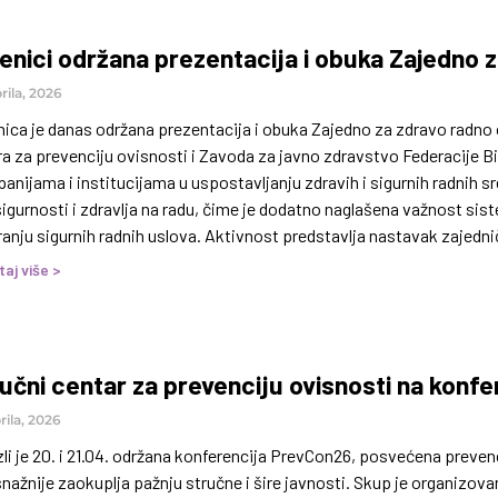
enici održana prezentacija i obuka Zajedno 
rila, 2026
nica je danas održana prezentacija i obuka Zajedno za zdravo radno
ra za prevenciju ovisnosti i Zavoda za javno zdravstvo Federacije B
nijama i institucijama u uspostavljanju zdravih i sigurnih radnih sre
igurnosti i zdravlja na radu, čime je dodatno naglašena važnost sist
anju sigurnih radnih uslova. Aktivnost predstavlja nastavak zajedničk
om okruženju. Prezentacija i obuka okupile su učesnice
taj više >
učni centar za prevenciju ovisnosti na konfe
rila, 2026
li je 20. i 21.04. održana konferencija PrevCon26, posvećena preven
nažnije zaokuplja pažnju stručne i šire javnosti. Skup je organizova