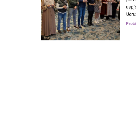
uspje
Udru
Savje
Proči