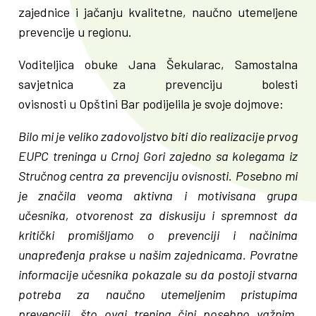
zajednice i jačanju kvalitetne, naučno utemeljene
prevencije u regionu.
Voditeljica obuke Jana Šekularac, Samostalna
savjetnica za prevenciju bolesti
ovisnosti u Opštini Bar podijelila je svoje dojmove:
Bilo mi je veliko zadovoljstvo biti dio realizacije prvog
EUPC treninga u Crnoj Gori zajedno sa kolegama iz
Stručnog centra za prevenciju ovisnosti. Posebno mi
je značila veoma aktivna i motivisana grupa
učesnika, otvorenost za diskusiju i spremnost da
kritički promišljamo o prevenciji i načinima
unapređenja prakse u našim zajednicama. Povratne
informacije učesnika pokazale su da postoji stvarna
potreba za naučno utemeljenim pristupima
prevenciji, što ovaj trening čini posebno važnim.