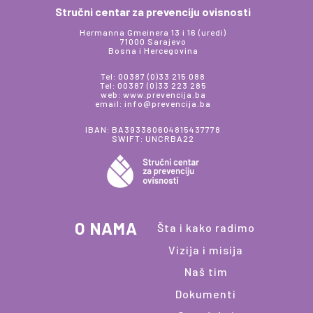
Stručni centar za prevenciju ovisnosti
Hermanna Gmeinera 13 i 16 (uredi)
71000 Sarajevo
Bosna i Hercegovina
Tel: 00387 (0)33 215 088
Tel: 00387 (0)33 223 285
web: www.prevencija.ba
email: info@prevencija.ba
IBAN: BA393380604815437778
SWIFT: UNCRBA22
O NAMA
Šta i kako radimo
Vizija i misija
Naš tim
Dokumenti