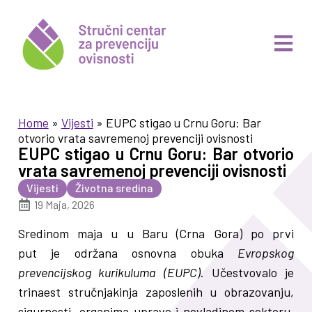
Home
»
Vijesti
»
EUPC stigao u Crnu Goru: Bar
otvorio vrata savremenoj prevenciji ovisnosti
EUPC stigao u Crnu Goru: Bar otvorio
vrata savremenoj prevenciji ovisnosti
Vijesti
Životna sredina
19 Maja, 2026
Sredinom maja u u Baru (Crna Gora) po prvi
put je održana osnovna obuka
Evropskog
prevencijskog kurikuluma (EUPC)
. Učestvovalo je
trinaest stručnjakinja zaposlenih u obrazovanju,
sigurnosti, organima uprave i nevladinom sektoru.