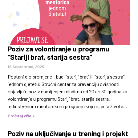
ulaganja u zdravlje i sigurnost zaposlenih, što dugoročno
doprinosi većoj produktivnosti,
Poziv za volontiranje u programu
“Stariji brat, starija sestra”
16 Septembra, 2025
Postani dio promjene – budi “stariji brat” ili “starija sestra”
jednom djetetu! Stručni centar za prevenciju ovisnosti
objavljuje poziv namijenjen mladima od 20 do 30 godina za
volontiranje u programu Stariji brat, starija sestra,
jedinstvenom mentorskom programu koji mijenja živote
djece, ali i volontera/volonterki! Stariji brat, starija sestra
Pročitaj više >
dugogodišnji je mentorski program koji povezuje volontere
s djecom u riziku odrastanja uzrasta 6–14 godina s ciljem
Poziv na uključivanje u trening i projekt
pružanja:• emocionalne podrške,• prijateljstva i pozitivnog