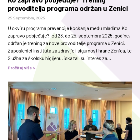
provoditelja programa održan u Zenici
25 Septembra, 2025
U okviru programa prevencije kockanja među mladima Ko
zapravo pobjeđuje?, od 23. do 25. septembra 2025. godine,
održan je trening za nove provoditelje programa u Zenici.
Zaposlenici Instituta za zdravlje i sigurnost hrane Zenica, te
Služba za školsku higijenu, iskazali su interes za
preventivne programe Stručnog centra koji se provode u
Pročitaj više >
školi i od danas, nakon što su prošli edukaciju, su postali
provoditelji upravo ovog programa. Tim trenerica činile su
saradnice Stručnog centra za prevenciju ovisnosti, kao i
vanjske saradnice obučene za provođenje Programa i
vođenje treninga za trenere. Tokom