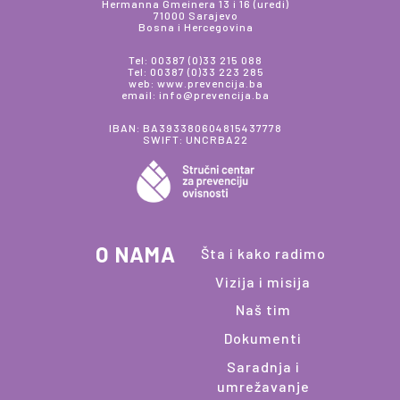
Hermanna Gmeinera 13 i 16 (uredi)
71000 Sarajevo
Bosna i Hercegovina
Tel: 00387 (0)33 215 088
Tel: 00387 (0)33 223 285
web: www.prevencija.ba
email: info@prevencija.ba
IBAN: BA393380604815437778
SWIFT: UNCRBA22
O NAMA
Šta i kako radimo
Vizija i misija
Naš tim
Dokumenti
Saradnja i
umrežavanje