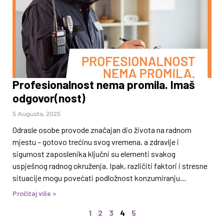
refundiraju se nakon treninga (za javni prevoz). Kako se
prijaviti? Popuni online prijavu
Profesionalnost nema promila. Imaš
odgovor(nost)
5 Augusta, 2025
Odrasle osobe provode značajan dio života na radnom
mjestu – gotovo trećinu svog vremena, a zdravlje i
sigurnost zaposlenika ključni su elementi svakog
uspješnog radnog okruženja. Ipak, različiti faktori i stresne
situacije mogu povećati podložnost konzumiranju
psihoaktivnih supstanci (poput alkohola, nikotina, kanabisa
Pročitaj više >
i sl.) ili razvoju ponašajnih ovisnosti (npr. kockanje,
1
2
3
4
5
klađenje, pornografija) što se negativno odražava ne samo