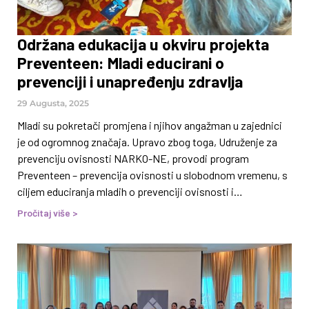
Održana edukacija u okviru projekta
Preventeen: Mladi educirani o
prevenciji i unapređenju zdravlja
29 Augusta, 2025
Mladi su pokretači promjena i njihov angažman u zajednici
je od ogromnog značaja. Upravo zbog toga, Udruženje za
prevenciju ovisnosti NARKO-NE, provodi program
Preventeen – prevencija ovisnosti u slobodnom vremenu, s
ciljem educiranja mladih o prevenciji ovisnosti i
unapređenja zdravlja, kao i poticanja njihovog angažmana u
Pročitaj više >
zajednici. Mladi iz šest zajednica (Sarajevo, Goražde,
Mostar, Livno, Tuzla i Zenica) okupili su se u Sarajevu u
periodu od 26.8. do 29.8., kako bi radili na promociji zdravih
životnih stilova i prevenciji ovisnosti, ali ono što je još
važnije, dobili alate kako mogu