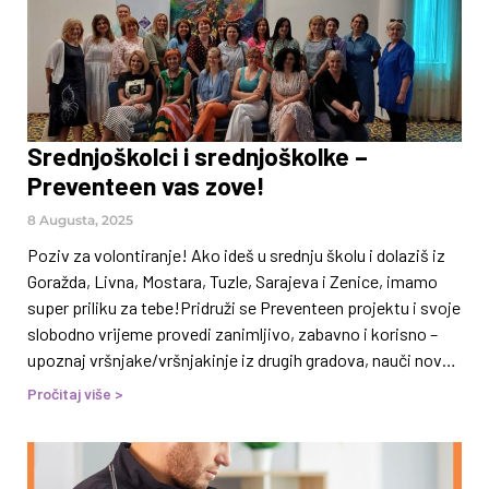
27. augusta
Srednjoškolci i srednjoškolke –
Preventeen vas zove!
8 Augusta, 2025
Poziv za volontiranje! Ako ideš u srednju školu i dolaziš iz
Goražda, Livna, Mostara, Tuzle, Sarajeva i Zenice, imamo
super priliku za tebe!Pridruži se Preventeen projektu i svoje
slobodno vrijeme provedi zanimljivo, zabavno i korisno –
upoznaj vršnjake/vršnjakinje iz drugih gradova, nauči nove
vještine i uradi nešto dobro za svoju zajednicu. Šta te čeka?
Pročitaj više >
Koji su kriteriji za učestvovanje? Troškovi? Nema brige!
Prevoz, smještaj, hrana, materijali – sve pokriva Udruženje
NARKO-NE. Troškovi prevoza do Sarajeva i nazad