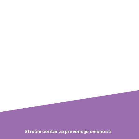
na osobu koja razvija problematično ponašanje, već i za
cijelo radno okruženje, a i izvan njega. Zloupotreba
sredstava ovisnosti može dovesti do raznih negativnih
posljedica po zaposlenike: izostajanja s posla, kašnjenja,
umora,
Stručni centar za prevenciju ovisnosti