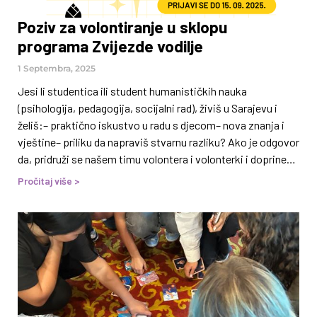
Poziv za volontiranje u sklopu
programa Zvijezde vodilje
1 Septembra, 2025
Jesi li studentica ili student humanističkih nauka
(psihologija, pedagogija, socijalni rad), živiš u Sarajevu i
želiš:– praktično iskustvo u radu s djecom– nova znanja i
vještine– priliku da napraviš stvarnu razliku? Ako je odgovor
da, pridruži se našem timu volontera i volonterki i doprinesi
prevenciji ovisnosti i unapređenju zdravlja među mladima!
Pročitaj više >
Šta ti nudimo kroz volonterski angažman? -mentorsku
podršku i edukacije prilagođene tvojim interesima-
praktično iskustvo u radu s djecom i školskim osobljem-
razvoj komunikacijskih, socijalnih i profesionalnih vještina-
certifikat o volontiranju i nova poznanstva Obaveze i
uslovi:Volontiranje u trajanju od 10 sati