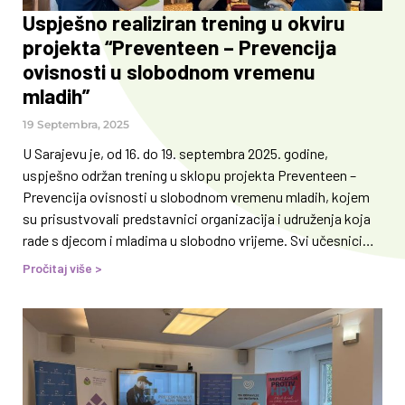
Uspješno realiziran trening u okviru
projekta “Preventeen – Prevencija
ovisnosti u slobodnom vremenu
mladih”
19 Septembra, 2025
U Sarajevu je, od 16. do 19. septembra 2025. godine,
uspješno održan trening u sklopu projekta Preventeen –
Prevencija ovisnosti u slobodnom vremenu mladih, kojem
su prisustvovali predstavnici organizacija i udruženja koja
rade s djecom i mladima u slobodno vrijeme. Svi učesnici
imali su priliku produbiti svoja znanja o prevenciji ovisnosti
Pročitaj više >
i promociji zdravlja u kontekstu rada s mladima. Kroz četiri
dana intenzivnih radionica i predavanja, obrađene su
različite teme – od naučno zasnovane prevencije,
međunarodnih standarda i epidemiologije, do omladinskog
rada i liderstva. Sudionici su stekli korisne smjernice koje