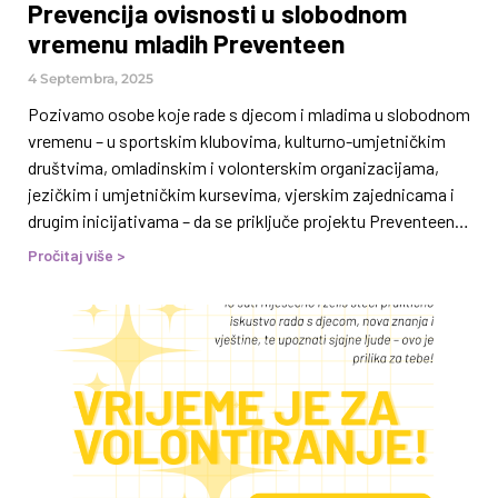
Prevencija ovisnosti u slobodnom
uzora,• mogućnosti za zdravo, sretno i aktivno djetinjstvo.
vremenu mladih Preventeen
Kroz druženje s tobom, dijete dobija priliku da osjeti
pripadnost, sigurnost
4 Septembra, 2025
Pozivamo osobe koje rade s djecom i mladima u slobodnom
vremenu – u sportskim klubovima, kulturno-umjetničkim
društvima, omladinskim i volonterskim organizacijama,
jezičkim i umjetničkim kursevima, vjerskim zajednicama i
drugim inicijativama – da se priključe projektu Preventeen i
sudjeluju u besplatnom treningu koji će se održati od 16. do
Pročitaj više >
19. septembra 2025. godine u Sarajevu (Hotel Radon Plaza,
Džemala Bijedića 185). Kroz Preventeen želimo doprinijeti
razvoju kvalitetnijeg okruženja za zdrav život djece i mladih
u Federaciji Bosne i Hercegovine, s fokusom na provođenje
njihovog slobodnog vremena. Zajedno sa stručnjacima i
stručnjakinjama koji