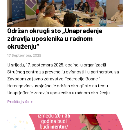
Održan okrugli sto „Unapređenje
zdravlja uposlenika u radnom
okruženju“
17 Septembra, 2025
U srijedu, 17. septembra 2025. godine, u organizaciji
Stručnog centra za prevenciju ovisnosti i u partnerstvu sa
Zavodom za javno zdravstvo Federacije Bosne i
Hercegovine, uspješno je održan okrugli sto na temu
Unaprjeđenje zdravlja uposlenika u radnom okruženju.
Događaj je održan u prostorijama Zavoda za javno
Pročitaj više >
zdravstvo FBiH u Sarajevu, a okupio je stručnjake iz oblasti
javnog zdravstva, rada i socijalne politike, prevencije
ovisnosti, te predstavnike medija i drugih relevantnih
institucija. Cilj događaja bio je podizanje svijesti o važnosti