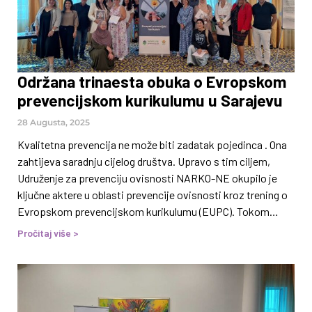
Održana trinaesta obuka o Evropskom
prevencijskom kurikulumu u Sarajevu
28 Augusta, 2025
Kvalitetna prevencija ne može biti zadatak pojedinca . Ona
zahtijeva saradnju cijelog društva. Upravo s tim ciljem,
Udruženje za prevenciju ovisnosti NARKO-NE okupilo je
ključne aktere u oblasti prevencije ovisnosti kroz trening o
Evropskom prevencijskom kurikulumu (EUPC). Tokom
dvodnevne edukacije učesnicima i učesnicama predstavljen
Pročitaj više >
je sažet pregled svih trenutno dostupnih i naučno
potvrđenih pristupa prevenciji ovisnosti, prilagođenih
različitim ciljanim skupinama i oblastima rada – od škole i
porodice, preko radnog mjesta i lokalne zajednice, pa sve
do životne sredine i medija. Trening je održan u Sarajevu 26. i