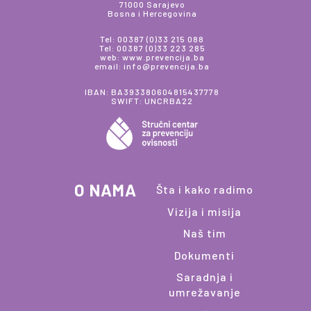
71000 Sarajevo
Bosna i Hercegovina
Tel: 00387 (0)33 215 088
Tel: 00387 (0)33 223 285
web: www.prevencija.ba
email: info@prevencija.ba
IBAN: BA393380604815437778
SWIFT: UNCRBA22
O NAMA
Šta i kako radimo
Vizija i misija
Naš tim
Dokumenti
Saradnja i
umrežavanje