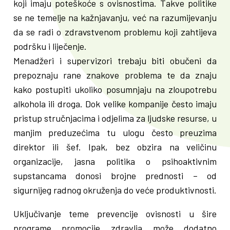
koji imaju poteškoće s ovisnostima. Takve politike
se ne temelje na kažnjavanju, već na razumijevanju
da se radi o zdravstvenom problemu koji zahtijeva
podršku i liječenje.
Menadžeri i supervizori trebaju biti obučeni da
prepoznaju rane znakove problema te da znaju
kako postupiti ukoliko posumnjaju na zloupotrebu
alkohola ili droga. Dok velike kompanije često imaju
pristup stručnjacima i odjelima za ljudske resurse, u
manjim preduzećima tu ulogu često preuzima
direktor ili šef. Ipak, bez obzira na veličinu
organizacije, jasna politika o psihoaktivnim
supstancama donosi brojne prednosti – od
sigurnijeg radnog okruženja do veće produktivnosti.
Uključivanje teme prevencije ovisnosti u šire
programe promocije zdravlja može dodatno