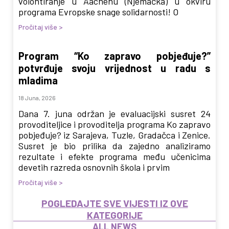
volontiranje u Aachenu (Njemačka) u okviru
programa Evropske snage solidarnosti! O
Pročitaj više >
Program “Ko zapravo pobjeđuje?”
potvrđuje svoju vrijednost u radu s
mladima
18 Juna, 2026
Dana 7. juna održan je evaluacijski susret 24
provoditeljice i provoditelja programa Ko zapravo
pobjeđuje? iz Sarajeva, Tuzle, Gradačca i Zenice.
Susret je bio prilika da zajedno analiziramo
rezultate i efekte programa među učenicima
devetih razreda osnovnih škola i prvim
Pročitaj više >
POGLEDAJTE SVE VIJESTI IZ OVE
KATEGORIJE
ALL NEWS