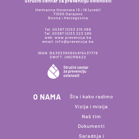
Stručni centar za prevenciju ovisnosti
Hermanna Gmeinera 13 i 16 (uredi)
71000 Sarajevo
Bosna i Hercegovina
Tel: 00387 (0)33 215 088
Tel: 00387 (0)33 223 285
web: www.prevencija.ba
email: info@prevencija.ba
IBAN: BA393380604815437778
SWIFT: UNCRBA22
O NAMA
Šta i kako radimo
Vizija i misija
Naš tim
Dokumenti
Saradnja i