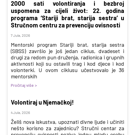
2000 sati volontiranja i bezbroj
uspomena za cijeli život: 22. godina
programa ‘Stariji brat, starija sestra’ u
Stručnom centru za prevenciju ovisnosti
7 Jula, 2026
Mentorski program Stariji brat, starija sestra
(SBSS) završio je još jedan ciklus, dvadeset i
drugi za redom pun druženja, radionica i grupnih
aktivnosti koji su ostavili trag i kod djece i kod
volonterki. U ovom ciklusu učestvovalo je 36
mentorskih
Pročitaj više >
Volontiraj u Njemačkoj!
4 Jula, 2026
Želiš nova iskustva, upoznati divne ljude i učiniti
nešto korisno za zajednicu? Stručni centar za
prevenciju ovisnosti poziva jednu mladu osobu