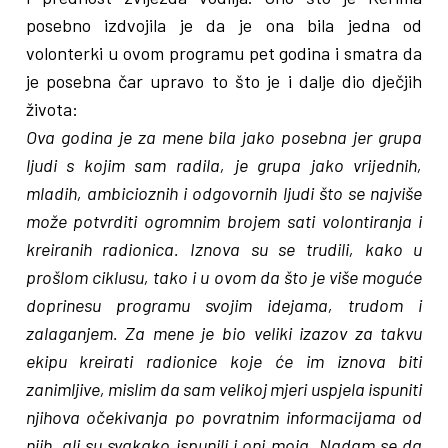
posebno izdvojila je da je ona bila jedna od
volonterki u ovom programu pet godina i smatra da
je posebna čar upravo to što je i dalje dio dječjih
života:
Ova godina je za mene bila jako posebna jer grupa
ljudi s kojim sam radila, je grupa jako vrijednih,
mladih, ambicioznih i odgovornih ljudi što se najviše
može potvrditi ogromnim brojem sati volontiranja i
kreiranih radionica. Iznova su se trudili, kako u
prošlom ciklusu, tako i u ovom da što je više moguće
doprinesu programu svojim idejama, trudom i
zalaganjem. Za mene je bio veliki izazov za takvu
ekipu kreirati radionice koje će im iznova biti
zanimljive, mislim da sam velikoj mjeri uspjela ispuniti
njihova očekivanja po povratnim informacijama od
njih, ali su svakako ispunili i oni moja. Nadam se da