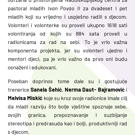
pastoral mladih
Ivan Pavao II
za dvadeset i pet
mladih koji su vrijedno i uspješno radili s djecom.
Volonteri i volonterke su proveli ukupno 1618 sati
volontiranja od kojih su 884 sata proveli u
radionicama za rad na sebi. To je vrlo važna
komponenta projekta, jer su volonteri ujedno i
mentori djeci, pa je vrlo važno da prvo oni budu
osnaženi i edukovani.
Poseban doprinos tome dale su i gostujuće
trenerice
Sanela Šehić
,
Nerma Daut- Bajramović
i
Melvisa Miskić
koje su kroz svoje radionice imale cilj
da mladi razviju što bolje vještine spoznaje sebe,
svojih granica, prepoznavanje i suzbijanje
stereotipa i predrasuda kao i bolji, produktivniji rad
s djecom.