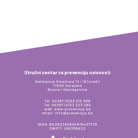
Stručni centar za prevenciju ovisnosti
Hermanna Gmeinera 13 i 16 (uredi)
71000 Sarajevo
Bosna i Hercegovina
Tel: 00387 (0)33 215 088
Tel: 00387 (0)33 223 285
web: www.prevencija.ba
email: info@prevencija.ba
IBAN: BA393380604815437778
SWIFT: UNCRBA22