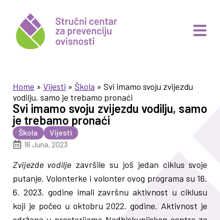
Home
»
Vijesti
»
Škola
»
Svi imamo svoju zvijezdu
vodilju, samo je trebamo pronaći
Svi imamo svoju zvijezdu vodilju, samo
je trebamo pronaći
Škola
Vijesti
16 Juna, 2023
Zvijezde vodilje
završile su još jedan ciklus svoje
putanje. Volonterke i volonter ovog programa su 16.
6. 2023. godine imali završnu aktivnost u ciklusu
koji je počeo u oktobru 2022. godine. Aktivnost je
održana u prostorijama Nadbiskupijskog centra za