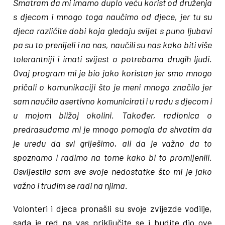
Smatram da mi imamo duplo veću korist od druženja
s djecom i mnogo toga naučimo od djece, jer tu su
djeca različite dobi koja gledaju svijet s puno ljubavi
pa su to prenijeli i na nas, naučili su nas kako biti više
tolerantniji i imati svijest o potrebama drugih ljudi.
Ovaj program mi je bio jako koristan jer smo mnogo
pričali o komunikaciji što je meni mnogo značilo jer
sam naučila asertivno komunicirati i u radu s djecom i
u mojom bližoj okolini. Također, radionica o
predrasudama mi je mnogo pomogla da shvatim da
je uredu da svi griješimo, ali da je važno da to
spoznamo i radimo na tome kako bi to promijenili.
Osvijestila sam sve svoje nedostatke što mi je jako
važno i trudim se radi na njima.
Volonteri i djeca pronašli su svoje zvijezde vodilje,
sada je red na vas priključite se i budite dio ove