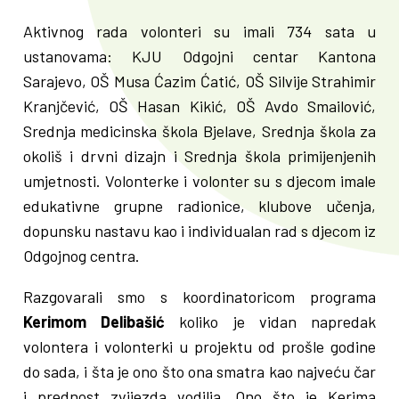
Aktivnog rada volonteri su imali 734 sata u
ustanovama: KJU Odgojni centar Kantona
Sarajevo, OŠ Musa Ćazim Ćatić, OŠ Silvije Strahimir
Kranjčević, OŠ Hasan Kikić, OŠ Avdo Smailović,
Srednja medicinska škola Bjelave, Srednja škola za
okoliš i drvni dizajn i Srednja škola primijenjenih
umjetnosti. Volonterke i volonter su s djecom imale
edukativne grupne radionice, klubove učenja,
dopunsku nastavu kao i individualan rad s djecom iz
Odgojnog centra.
Razgovarali smo s koordinatoricom programa
Kerimom Delibašić
koliko je vidan napredak
volontera i volonterki u projektu od prošle godine
do sada, i šta je ono što ona smatra kao najveću čar
i prednost zvijezda vodilja. Ono što je Kerima