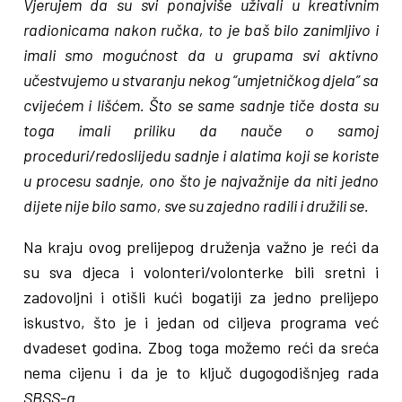
Vjerujem da su svi ponajviše uživali u kreativnim
radionicama nakon ručka, to je baš bilo zanimljivo i
imali smo mogućnost da u grupama svi aktivno
učestvujemo u stvaranju nekog “umjetničkog djela” sa
cvijećem i lišćem. Što se same sadnje tiče dosta su
toga imali priliku da nauče o samoj
proceduri/redoslijedu sadnje i alatima koji se koriste
u procesu sadnje, ono što je najvažnije da niti jedno
dijete nije bilo samo, sve su zajedno radili i družili se.
Na kraju ovog prelijepog druženja važno je reći da
su sva djeca i volonteri/volonterke bili sretni i
zadovoljni i otišli kući bogatiji za jedno prelijepo
iskustvo, što je i jedan od ciljeva programa već
dvadeset godina. Zbog toga možemo reći da sreća
nema cijenu i da je to ključ dugogodišnjeg rada
SBSS-a.