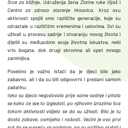
Srce za bližnje
, Udruženja žena
Zlatne ruke Ilijaš
i
Centra za zdravo starenje Hrasnica
. Kroz ovu
aktivnost spojili smo različite generacije, koje su
odrastale u različitim vremenima i uslovima. Svi su
uživali u procesu sadnje i stvaranju novog života i
dijelili su međusobno svoja životna iskustva, neki
vrlo bogata, dok drugi skromna ali opet mnogo
zanimljiva.
Posebno je važno istaći da je djeci bilo jako
zabavno, ali i da su bili odgovorni i predani samom
zadatku:
Iako su djeca negodovala prije same sadnje i pitala
se kako će sve to izgledati, po njihovim izrazima lica
tokom aktivnosti vidjelo se da su uživali. Bilo je tu
dosta zabave, osmijeha i radosti. Većini je ovo prvi
put da se susreću sa sadnjom, pa su pažljivo slušali i