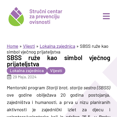
Home
»
Vijesti
»
Lokalna zajednica
»
SBSS ruže kao
simbol vječnog prijateljstva
SBSS ruže kao simbol vječnog
prijateljstva
Lokalna zajednica
Vijesti
29 Maja, 2024
Mentorski program
Stariji brat, starija sestra (SBSS)
ove godine obilježava 20 godina postojanja,
zajedništva i humanosti, a prva u nizu planiranih
aktivnosti je zajednički izlet za djecu i
volontere/volonterke koji je održan 25.5. u
Parku