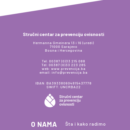
Stručni centar za prevenciju ovisnosti
Hermanna Gmeinera 13 i 16 (uredi)
71000 Sarajevo
Bosna i Hercegovina
Tel: 00387 (0)33 215 088
Tel: 00387 (0)33 223 285
web: www.prevencija.ba
email: info@prevencija.ba
IBAN: BA393380604815437778
SWIFT: UNCRBA22
O NAMA
Šta i kako radimo