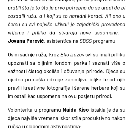
pratili šta je to što je prvo potrebno da se uradi da bi
zasadili ružu, a i koji su to naredni koraci. Ali ono u
čemu su svi najviše uživali je zajednički provedeno
vrijeme i prilika da stvaraju nove uspomene
. –
Jovana Perović
, asistentica na
SBSS
programu
Osim sadnje ruža, kroz
Eko izazov
svi su imali priliku
upoznati sa biljnim fondom parka i saznati više o
važnosti čistog okoliša i očuvanja prirode. Djeca su
ujedno pronašla i druge zanimljive biljke te od njih
pravili kreativne fotografije i šarene herbare koji su
im ostali kao uspomena na ovu posjetu prirodi.
Volonterka u programu
Naida Kiso
istakla je da su
djeca najviše vremena iskoristila produktivno nakon
ručka u slobodnim aktivnostima: