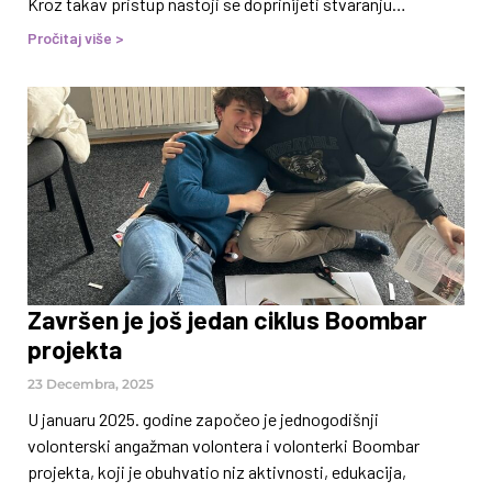
Kroz takav pristup nastoji se doprinijeti stvaranju
kvalitetnijeg, sigurnijeg i zdravijeg okruženja za rast i razvoj
Pročitaj više >
djece i mladih. Mladi učesnici programa prolaze edukacije iz
oblasti prevencije ovisnosti i unapređenja zdravlja, te
aktivno učestvuju u osmišljavanju i realizaciji aktivnosti
usmjerenih na očuvanje vlastitog zdravlja. Jedna od tih
aktivnosti je City Rally, odnosno kreativna i interaktivna
„potraga za blagom“ tokom koje mladi,
Završen je još jedan ciklus Boombar
projekta
23 Decembra, 2025
U januaru 2025. godine započeo je jednogodišnji
volonterski angažman volontera i volonterki Boombar
projekta, koji je obuhvatio niz aktivnosti, edukacija,