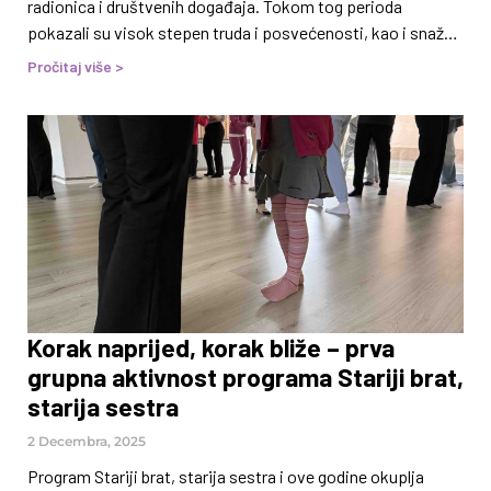
radionica i društvenih događaja. Tokom tog perioda
pokazali su visok stepen truda i posvećenosti, kao i snažnu
motivaciju za razvoj životnih vještina i promociju zdravijih
Pročitaj više >
životnih stilova. S volonterima su se, kroz interaktivne
radionice, obradile mnoge teme kao što su prevencija
ovisnosti i unapređenje zdravlja, razvoj pozitivne slike o
sebi, razvoj vještina poput timskog rada, asertivne
komunikacije, kritičkog razmišljanja, razumijevanja
emocija i mnogih drugih. Pored radionica za razvoj vještina,
volonteri
Korak naprijed, korak bliže – prva
grupna aktivnost programa Stariji brat,
starija sestra
2 Decembra, 2025
Program Stariji brat, starija sestra i ove godine okuplja