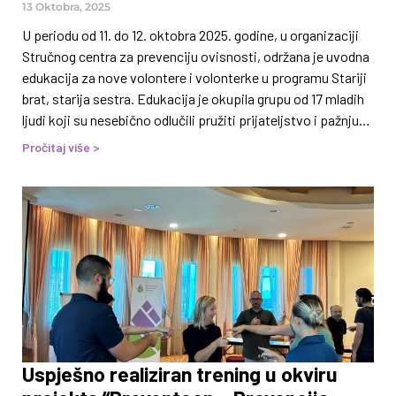
13 Oktobra, 2025
U periodu od 11. do 12. oktobra 2025. godine, u organizaciji
Stručnog centra za prevenciju ovisnosti, održana je uvodna
edukacija za nove volontere i volonterke u programu Stariji
brat, starija sestra. Edukacija je okupila grupu od 17 mladih
ljudi koji su nesebično odlučili pružiti prijateljstvo i pažnju
djeci u riziku odrastanja. Tokom dvodnevne edukacije,
Pročitaj više >
volonteri su se upoznali s osnovnim principima
mentorskog odnosa, važnosti emocionalne podrške i
izgradnje povjerenja, te s načinima kako kroz jednostavne
zajedničke aktivnosti — kao što su razgovor, šetnja, igra ili
pomoć u učenju — mogu
Uspješno realiziran trening u okviru