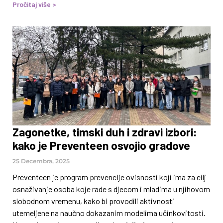
pravilan rast i razvoj djece i mladih. Iako brojni akteri iz
Pročitaj više >
oblasti sporta, kulture, obrazovanja i omladinskog rada
svakodnevno doprinose dobrobiti djece i mladih, njihova
uloga u prevenciji ovisnosti često ostaje nedovoljno
prepoznata. Osobe koje rade s mladima, iako vođene
dobrom namjerom i entuzijazmom, često nemaju pristup
stručnim znanjima iz oblasti prevencije ovisnosti. Kao
Zagonetke, timski duh i zdravi izbori:
kako je Preventeen osvojio gradove
25 Decembra, 2025
Preventeen je program prevencije ovisnosti koji ima za cilj
osnaživanje osoba koje rade s djecom i mladima u njihovom
slobodnom vremenu, kako bi provodili aktivnosti
utemeljene na naučno dokazanim modelima učinkovitosti.