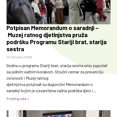
Potpisan Memorandum o saradnji –
Muzej ratnog djetinjstva pruža
podršku Programu Stariji brat, starija
sestra
13 Januara, 2026
Godinu u programu Stariji brat, starija sestra smo započeli
sa jednim važnim korakom. Stručni centar za prevenciju
ovisnosti i Muzej ratnog
djetinjstva potpisali su dugoročni Memorandum o
saradnji kojim je ozvaničena važna podrška djeci i
mladima uključenim u program Stariji brat, starija
Pročitaj više >
sestra. Ovim Memorandumom Muzej ratnog
djetinjstva omogućava besplatan ulaz za mentorsko-
volonterske parove u okviru Programa, čime se dodatno