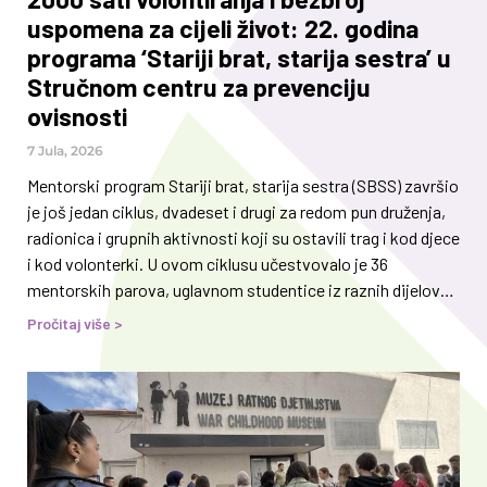
uspomena za cijeli život: 22. godina
programa ‘Stariji brat, starija sestra’ u
Stručnom centru za prevenciju
ovisnosti
7 Jula, 2026
Mentorski program Stariji brat, starija sestra (SBSS) završio
je još jedan ciklus, dvadeset i drugi za redom pun druženja,
radionica i grupnih aktivnosti koji su ostavili trag i kod djece
i kod volonterki. U ovom ciklusu učestvovalo je 36
mentorskih parova, uglavnom studentice iz raznih dijelova
Bosne i Hercegovine i djeca iz socijalno rizičnih okruženja.
Pročitaj više >
Kroz individualna druženja i grupne aktivnosti, između
oktobra 2025. i juna 2026. godine, gradili su odnose
prijateljstva i povjerenja koji su sigurno važni i za djecu, ali i
mentorke. Volonterke su redovno imale grupne i