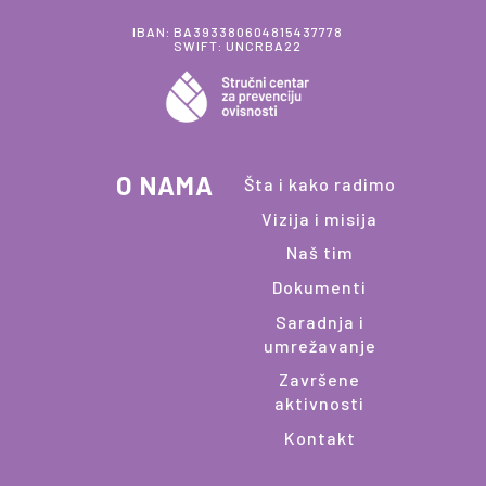
IBAN: BA393380604815437778
SWIFT: UNCRBA22
O NAMA
Šta i kako radimo
Vizija i misija
Naš tim
Dokumenti
Saradnja i
umrežavanje
Završene
aktivnosti
Kontakt