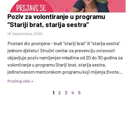
Poziv za volontiranje u programu
“Stariji brat, starija sestra”
16 Septembra, 2025
Postani dio promjene – budi “stariji brat” ili “starija sestra”
jednom djetetu! Stručni centar za prevenciju ovisnosti
objavljuje poziv namijenjen mladima od 20 do 30 godina za
volontiranje u programu Stariji brat, starija sestra,
jedinstvenom mentorskom programu koji mijenja živote
djece, ali i volontera/volonterki! Stariji brat, starija sestra
Pročitaj više >
dugogodišnji je mentorski program koji povezuje volontere
1
2
3
4
5
s djecom u riziku odrastanja uzrasta 6–14 godina s ciljem
pružanja:• emocionalne podrške,• prijateljstva i pozitivnog
uzora,• mogućnosti za zdravo, sretno i aktivno djetinjstvo.
Kroz druženje s tobom, dijete dobija priliku da osjeti
pripadnost, sigurnost