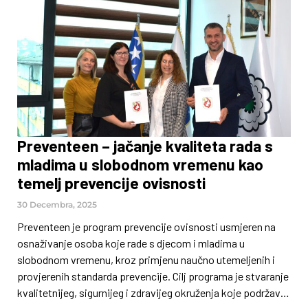
direktorica Sarajevo Photography Festivala i dobitnica
priznanja Žena godine za 2025. godinu
magazina Harper’s Bazaar. Kroz teorijski i praktični dio
radionice, Aida je prenijela znanja i primjere o tome kako
fotografijom zabilježiti energiju, emociju i progres rada s
djecom,
Preventeen – jačanje kvaliteta rada s
mladima u slobodnom vremenu kao
temelj prevencije ovisnosti
30 Decembra, 2025
Preventeen je program prevencije ovisnosti usmjeren na
osnaživanje osoba koje rade s djecom i mladima u
slobodnom vremenu, kroz primjenu naučno utemeljenih i
provjerenih standarda prevencije. Cilj programa je stvaranje
kvalitetnijeg, sigurnijeg i zdravijeg okruženja koje podržava