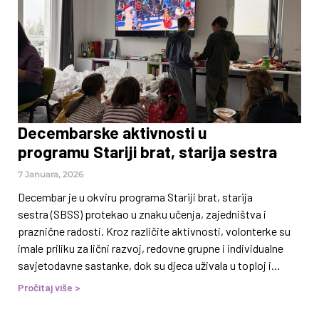
jača njihova uloga u procesu osnaživanja i zdravog razvoja
djece. Program Stariji brat, starija sestra temelji se na
dugoročnim, prijateljskim i podržavajućim odnosima
između djece i odraslih volonterki i volontera, s ciljem
pružanja stabilnosti, emocionalne podrške i pozitivnih
životnih iskustava. Upravo ovakva partnerstva s kulturnim
institucijama imaju izuzetno važnu ulogu, jer djeci otvaraju
Decembarske aktivnosti u
prostor za učenje, razvoj
programu Stariji brat, starija sestra
7 Januara, 2026
Decembar je u okviru programa Stariji brat, starija
sestra (SBSS) protekao u znaku učenja, zajedništva i
praznične radosti. Kroz različite aktivnosti, volonterke su
imale priliku za lični razvoj, redovne grupne i individualne
savjetodavne sastanke, dok su djeca uživala u toploj i
pažljivo pripremljenoj novogodišnjoj proslavi. Jedna od
Pročitaj više >
aktivnosti bila je radionica za volonterke posvećena radu na
sebi kroz fotografiju, koju je vodila Aida Redžepagić,