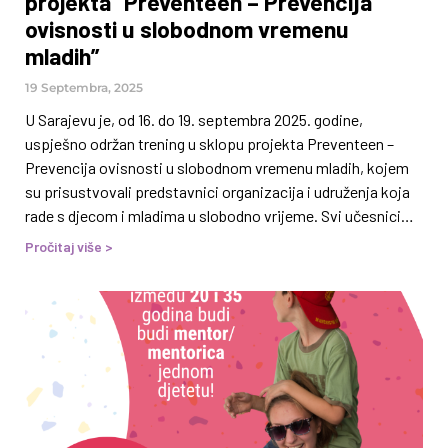
projekta “Preventeen – Prevencija
ovisnosti u slobodnom vremenu
mladih”
19 Septembra, 2025
U Sarajevu je, od 16. do 19. septembra 2025. godine,
uspješno održan trening u sklopu projekta Preventeen –
Prevencija ovisnosti u slobodnom vremenu mladih, kojem
su prisustvovali predstavnici organizacija i udruženja koja
rade s djecom i mladima u slobodno vrijeme. Svi učesnici
imali su priliku produbiti svoja znanja o prevenciji ovisnosti
Pročitaj više >
i promociji zdravlja u kontekstu rada s mladima. Kroz četiri
dana intenzivnih radionica i predavanja, obrađene su
različite teme – od naučno zasnovane prevencije,
međunarodnih standarda i epidemiologije, do omladinskog
rada i liderstva. Sudionici su stekli korisne smjernice koje