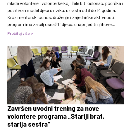
mlade volontere i volonterke koji žele biti oslonac, podrška i
pozitivan model djeci u riziku, uzrasta od 6 do 14 godina.
Kroz mentorski odnos, druženje i zajedničke aktivnosti,
program ima za cilj osnažiti djecu, unaprijediti njihove
socijalne vještine i doprinijeti njihovom zdravom razvoju,
Pročitaj više >
istovremeno jačajući i kompetencije mladih mentora i
mentorica. Ples kao prvi korak u stvaranju odnosa Prva
grupna aktivnost ciklusa 2025/2026. održana je u nedjelju
30. novembra 2025. godine u prostorijama Sportsko-
plesnog kluba Throne. Aktivnost je prošla uz mnogo
Završen uvodni trening za nove
volontere programa „Stariji brat,
starija sestra“