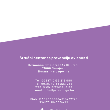
Stručni centar za prevenciju ovisnosti
Hermanna Gmeinera 13 i 16 (uredi)
71000 Sarajevo
Bosna i Hercegovina
Tel: 00387 (0)33 215 088
Tel: 00387 (0)33 223 285
web: www.prevencija.ba
email: info@prevencija.ba
IBAN: BA393380604815437778
SWIFT: UNCRBA22