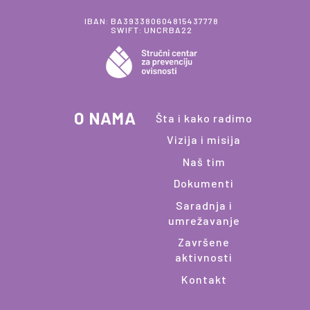
IBAN: BA393380604815437778
SWIFT: UNCRBA22
O NAMA
Šta i kako radimo
Vizija i misija
Naš tim
Dokumenti
Saradnja i
umrežavanje
Završene
aktivnosti
Kontakt