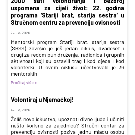
2000 sati volontiranja i bezbroj
uspomena za cijeli život: 22. godina
programa ‘Stariji brat, starija sestra’ u
Stručnom centru za prevenciju ovisnosti
7 Jula, 2026
Mentorski program Stariji brat, starija sestra
(SBSS) završio je još jedan ciklus, dvadeset i
drugi za redom pun druženja, radionica i grupnih
aktivnosti koji su ostavili trag i kod djece i kod
volonterki. U ovom ciklusu učestvovalo je 36
mentorskih
Pročitaj više >
Volontiraj u Njemačkoj!
4 Jula, 2026
Želiš nova iskustva, upoznati divne ljude i učiniti
nešto korisno za zajednicu? Stručni centar za
prevenciju ovisnosti poziva jednu mladu osobu