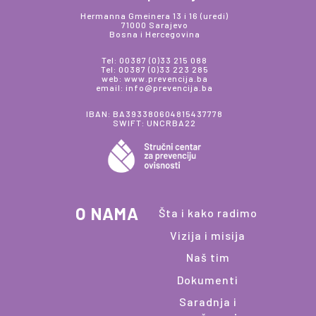
Hermanna Gmeinera 13 i 16 (uredi)
71000 Sarajevo
Bosna i Hercegovina
Tel: 00387 (0)33 215 088
Tel: 00387 (0)33 223 285
web: www.prevencija.ba
email: info@prevencija.ba
IBAN: BA393380604815437778
SWIFT: UNCRBA22
O NAMA
Šta i kako radimo
Vizija i misija
Naš tim
Dokumenti
Saradnja i