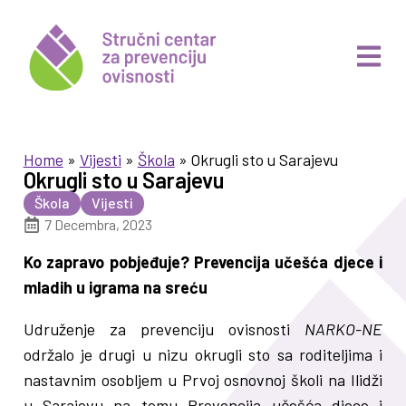
Home
»
Vijesti
»
Škola
»
Okrugli sto u Sarajevu
Okrugli sto u Sarajevu
Škola
Vijesti
7 Decembra, 2023
Ko zapravo pobjeđuje? Prevencija učešća djece i
mladih u igrama na sreću
Udruženje za prevenciju ovisnosti
NARKO-NE
održalo je drugi u nizu okrugli sto sa roditeljima i
nastavnim osobljem u Prvoj osnovnoj školi na Ilidži
u Sarajevu na temu Prevencija učešća djece i