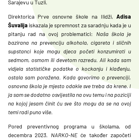
Sarajevu u Tuzli.
Direktorica Prve osnovne škole na Ilidži,
Adisa
Šuvalija
iskazala je spremnost za saradnju kada je u
pitanju rad na ovoj problematici:
Naša škola je
bazirana na prevenciju alkohola, cigareta i sličnih
supstanci koje mogu djeca početi konzumirati u
sedmom, osmom ili devetom razredu. Ali kada sam
vidjela statističke podatke o kockanju i klađenju,
ostala sam poražena. Kada govorimo o prevenciji,
osnovna škola je mjesto odakle sve treba da krene. I
ja sam se dodatno osvijestila na ovu temu i na poziciji
na kojoj jesam činit ću sve što mogu da se na ovoj
temi radi puno više.
Pored preventivnog programa u školama, od
decembra 2023.
NARKO-NE
će također započeti