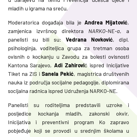
mladih u igrama na sreću.
Moderatorica događaja bila je
Andrea Mijatović
,
zamjenica izvršnog direktora
NARKO-NE-a
, a
panelisti su bili su:
Vedrana Novković
, dipl.
psihologinja, voditeljica grupa za tretman osoba
ovisnih o kockanju u Zavodu za bolesti ovisnosti
Kantona Sarajevo,
Adi Zahirovi
ć ispred Inicijative
Tiket na ZIS i
Sanela Pekić
, magistrica društvenih
nauka iz područja socijalne pedagogije, diplomirana
socijalna radnica ispred Udruženja NARKO-NE.
Panelisti su roditeljima predstavili uzroke i
posljedice kockanja mladih, zakonski okvir,
Inicijativa i preventivni program Ko zapravo
pobjeđuje koji se provodi u srednjim školama u