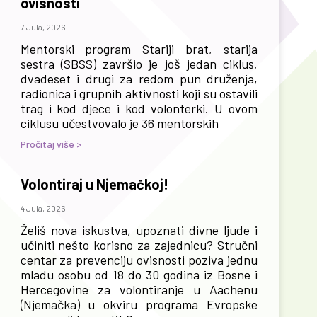
ovisnosti
7 Jula, 2026
Mentorski program Stariji brat, starija
sestra (SBSS) završio je još jedan ciklus,
dvadeset i drugi za redom pun druženja,
radionica i grupnih aktivnosti koji su ostavili
trag i kod djece i kod volonterki. U ovom
ciklusu učestvovalo je 36 mentorskih
Pročitaj više >
Volontiraj u Njemačkoj!
4 Jula, 2026
Želiš nova iskustva, upoznati divne ljude i
učiniti nešto korisno za zajednicu? Stručni
centar za prevenciju ovisnosti poziva jednu
mladu osobu od 18 do 30 godina iz Bosne i
Hercegovine za volontiranje u Aachenu
(Njemačka) u okviru programa Evropske