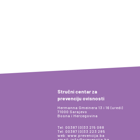
Stručni centar za
prevenciju ovisnosti
Hermanna Gmeinera 13 i 16 (uredi)
71000 Sarajevo
Bosna i Hercegovina
Tel: 00387 (0)33 215 088
Tel: 00387 (0)33 223 285
web: www.prevencija.ba
email: info@prevencija.ba