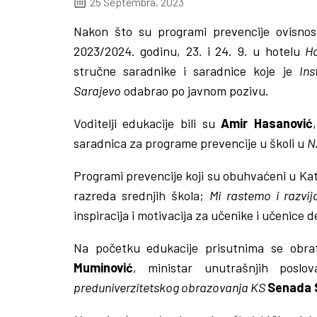
25 Septembra, 2023
Nakon što su programi prevencije ovisnos
2023/2024. godinu, 23. i 24. 9. u hotelu
H
stručne saradnike i saradnice koje je
Ins
Sarajevo
odabrao po javnom pozivu.
Voditelji edukacije bili su
Amir Hasanović
saradnica za programe prevencije u školi u
N
Programi prevencije koji su obuhvaćeni u Ka
razreda srednjih škola;
Mi rastemo i razvi
inspiracija i motivacija za učenike i učenice
Na početku edukacije prisutnima se obrat
Muminović
, ministar unutrašnjih posl
preduniverzitetskog obrazovanja KS
Senada S