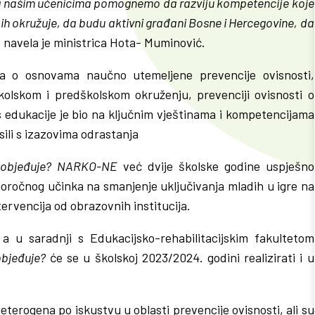
da našim učenicima pomognemo da razviju kompetencije koje
ih okružuje, da budu aktivni građani Bosne i Hercegovine, da
 navela je ministrica Hota- Muminović.
ja o osnovama naučno utemeljene prevencije ovisnosti,
kolskom i predškolskom okruženju, prevenciji ovisnosti o
us edukacije je bio na ključnim vještinama i kompetencijama
sili s izazovima odrastanja
objeđuje?
NARKO-NE
već dvije školske godine uspješno
oročnog učinka na smanjenje uključivanja mladih u igre na
ervencija od obrazovnih institucija.
 a u saradnji s Edukacijsko-rehabilitacijskim fakultetom
bjeđuje?
će se u školskoj 2023/2024. godini realizirati i u
 heterogena po iskustvu u oblasti prevencije ovisnosti, ali su