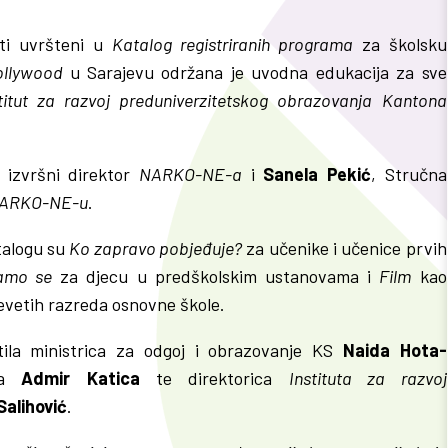
ti uvršteni u
Katalog registriranih programa
za školsku
ollywood
u Sarajevu održana je uvodna edukacija za sve
titut za razvoj preduniverzitetskog obrazovanja Kantona
, izvršni direktor
NARKO-NE-a
i
Sanela Pekić
, Stručna
ARKO-NE-u
.
talogu su
Ko zapravo pobjeđuje?
za učenike i učenice prvih
jamo se
za djecu u predškolskim ustanovama i
Film
kao
 devetih razreda osnovne škole.
ila ministrica za odgoj i obrazovanje KS
Naida Hota-
ova
Admir Katica
te direktorica
Instituta za razvoj
alihović
.