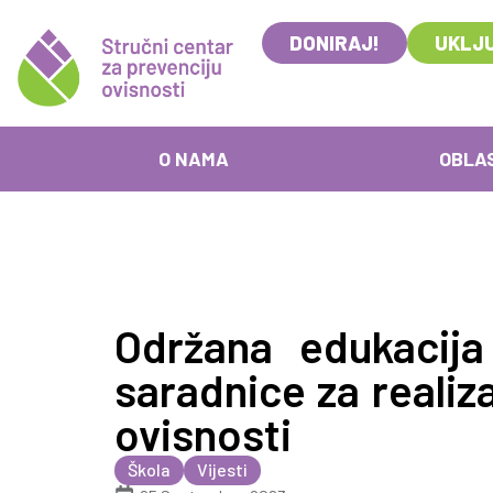
DONIRAJ!
UKLJU
O NAMA
OBLA
Održana edukacija
saradnice za realiz
ovisnosti
Škola
Vijesti