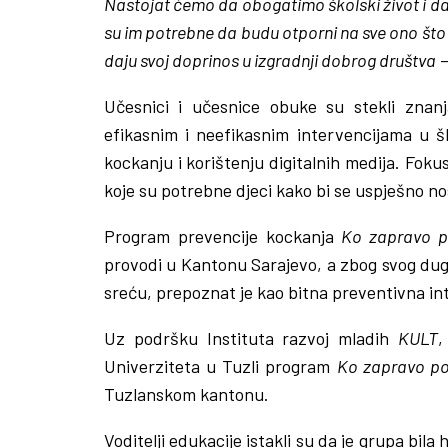
Nastojat ćemo da obogatimo školski život i 
su im potrebne da budu otporni na sve ono što 
daju svoj doprinos u izgradnji dobrog društva
–
Učesnici i učesnice obuke su stekli znan
efikasnim i neefikasnim intervencijama u š
kockanju i korištenju digitalnih medija. Fok
koje su potrebne djeci kako bi se uspješno no
Program prevencije kockanja
Ko zapravo p
provodi u Kantonu Sarajevo, a zbog svog dug
sreću, prepoznat je kao bitna preventivna int
Uz podršku Instituta razvoj mladih
KULT
,
Univerziteta u Tuzli program
Ko zapravo po
Tuzlanskom kantonu.
Voditelji edukacije istakli su da je grupa bila