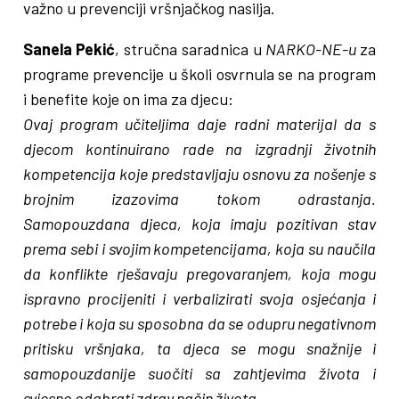
važno u prevenciji vršnjačkog nasilja.
Sanela Pekić
, stručna saradnica u
NARKO-NE-u
za
programe prevencije u školi osvrnula se na program
i benefite koje on ima za djecu:
Ovaj program učiteljima daje radni materijal da s
djecom kontinuirano rade na izgradnji životnih
kompetencija koje predstavljaju osnovu za nošenje s
brojnim izazovima tokom odrastanja.
Samopouzdana djeca, koja imaju pozitivan stav
prema sebi i svojim kompetencijama, koja su naučila
da konflikte rješavaju pregovaranjem, koja mogu
ispravno procijeniti i verbalizirati svoja osjećanja i
potrebe i koja su sposobna da se odupru negativnom
pritisku vršnjaka, ta djeca se mogu snažnije i
samopouzdanije suočiti sa zahtjevima života i
svjesno odabrati zdrav način života.