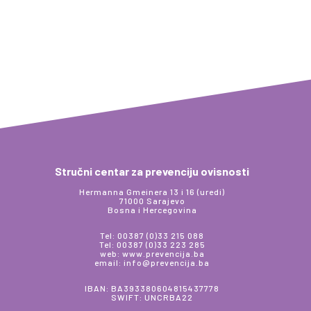
Stručni centar za prevenciju ovisnosti
Hermanna Gmeinera 13 i 16 (uredi)
71000 Sarajevo
Bosna i Hercegovina
Tel: 00387 (0)33 215 088
Tel: 00387 (0)33 223 285
web: www.prevencija.ba
email: info@prevencija.ba
IBAN: BA393380604815437778
SWIFT: UNCRBA22