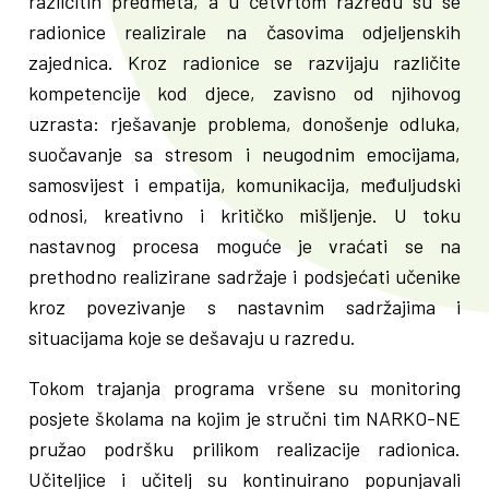
različitih predmeta, a u četvrtom razredu su se
radionice realizirale na časovima odjeljenskih
zajednica. Kroz radionice se razvijaju različite
kompetencije kod djece, zavisno od njihovog
uzrasta: rješavanje problema, donošenje odluka,
suočavanje sa stresom i neugodnim emocijama,
samosvijest i empatija, komunikacija, međuljudski
odnosi, kreativno i kritičko mišljenje. U toku
nastavnog procesa moguće je vraćati se na
prethodno realizirane sadržaje i podsjećati učenike
kroz povezivanje s nastavnim sadržajima i
situacijama koje se dešavaju u razredu.
Tokom trajanja programa vršene su monitoring
posjete školama na kojim je stručni tim NARKO-NE
pružao podršku prilikom realizacije radionica.
Učiteljice i učitelj su kontinuirano popunjavali