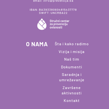
email: info@prevencija.ba
IBAN: BA393380604815437778
SWIFT: UNCRBA22
O NAMA
Šta i kako radimo
Vizija i misija
Naš tim
Dokumenti
Saradnja i
umrežavanje
Završene
aktivnosti
Kontakt