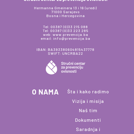
Hermanna Gmeinera 13 i 16 (uredi)
71000 Sarajevo
Bosna i Hercegovina
Tel: 00387 (0)33 215 088
Tel: 00387 (0)33 223 285
web: www.prevencija.ba
email: info@prevencija.ba
IBAN: BA393380604815437778
SWIFT: UNCRBA22
O NAMA
Šta i kako radimo
Vizija i misija
Naš tim
Dokumenti
Saradnja i