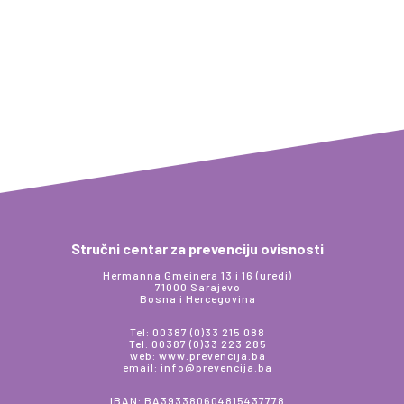
Stručni centar za prevenciju ovisnosti
Hermanna Gmeinera 13 i 16 (uredi)
71000 Sarajevo
Bosna i Hercegovina
Tel: 00387 (0)33 215 088
Tel: 00387 (0)33 223 285
web: www.prevencija.ba
email: info@prevencija.ba
IBAN: BA393380604815437778