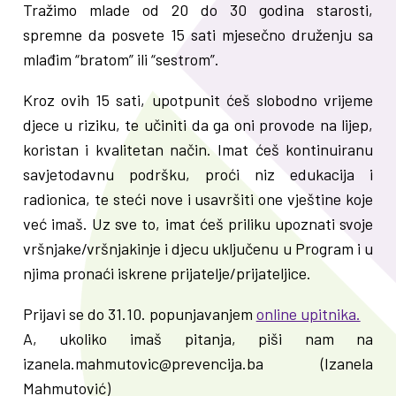
Tražimo mlade od 20 do 30 godina starosti,
spremne da posvete 15 sati mjesečno druženju sa
mlađim “bratom” ili “sestrom”.
Kroz ovih 15 sati, upotpunit ćeš slobodno vrijeme
djece u riziku, te učiniti da ga oni provode na lijep,
koristan i kvalitetan način. Imat ćeš kontinuiranu
savjetodavnu podršku, proći niz edukacija i
radionica, te steći nove i usavršiti one vještine koje
već imaš. Uz sve to, imat ćeš priliku upoznati svoje
vršnjake/vršnjakinje i djecu uključenu u Program i u
njima pronaći iskrene prijatelje/prijateljice.
Prijavi se do 31.10. popunjavanjem
online upitnika.
A, ukoliko imaš pitanja, piši nam na
izanela.mahmutovic@prevencija.ba (Izanela
Mahmutović)