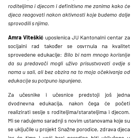
roditeljima i djecom i definitivno me zanima kako će
djeca reagovati nakon aktivnosti koje budemo dalje
sprovodili s njima.
Amra Viteškić
uposlenica JU Kantonalni centar za
socijalni rad također se osvrnula na kvalitet
sprovedene edukacije:
Bilo bi nam mnogo korisnije
da su predavači mogli uživo prisustvovati ovdje s
nama u sali, ali bez obzira na to moja očekivanja od
edukacije su potpuno ispunjena.
Za učesnike i učesnice predstoji još jedna
dvodnevna edukacija, nakon čega će početi
realizirati sesije s roditeljima/starateljima i djecom.
Mi se radujemo saradnji s novim ustanovama koje su
se uključile u projekt Snažne porodice, zdrava djeca
jer će time i veći broj porodica biti uključeno u