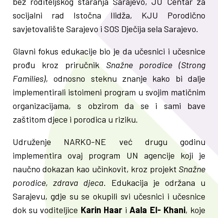
bez roditeljskog staranja Sarajevo, JU Centar za
socijalni rad Istočna Ilidža, KJU Porodično
savjetovalište Sarajevo i SOS Dječija sela Sarajevo.
Glavni fokus edukacije bio je da učesnici i učesnice
prođu kroz priručnik
Snažne porodice (Strong
Families)
, odnosno steknu znanje kako bi dalje
implementirali istoimeni program u svojim matičnim
organizacijama, s obzirom da se i sami bave
zaštitom djece i porodica u riziku.
Udruženje NARKO-NE već drugu godinu
implementira ovaj program UN agencije koji je
naučno dokazan kao učinkovit, kroz projekt
Snažne
porodice, zdrava djeca
. Edukacija je održana u
Sarajevu, gdje su se okupili svi učesnici i učesnice
dok su voditeljice
Karin Haar
i
Aala El- Khani
, koje