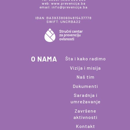
web: www.prevencija.ba
email: info@prevencija.ba
IBAN: BA393380604815437778
SWIFT: UNCRBA22
O NAMA
Šta i kako radimo
Vizija i misija
Naš tim
Dokumenti
Saradnja i
umrežavanje
Završene
aktivnosti
Kontakt