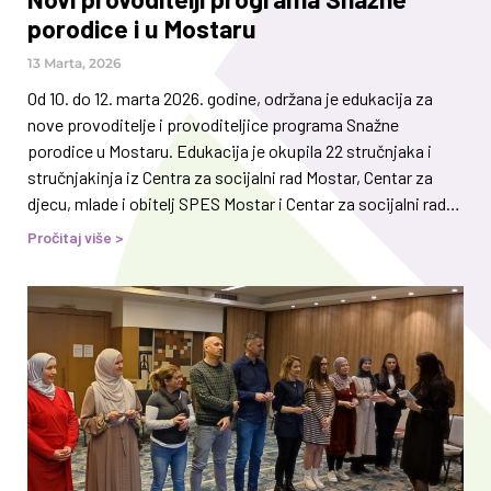
porodice i u Mostaru
13 Marta, 2026
Od 10. do 12. marta 2026. godine, održana je edukacija za
nove provoditelje i provoditeljice programa Snažne
porodice u Mostaru. Edukacija je okupila 22 stručnjaka i
stručnjakinja iz Centra za socijalni rad Mostar, Centar za
djecu, mlade i obitelj SPES Mostar i Centar za socijalni rad
Čitluk, koji su imali priliku detaljno se upoznati s
Pročitaj više >
programom i steći znanja i vještine potrebne za njegovu
uspješnu implementaciju. Porodica je prvo okruženje u
kojem dijete uči obrasce ponašanja, usvaja vrijednosti i
razvija načine suočavanja s poteškoćama. Kada u
tom okruženju ne postoje dovoljno snažni temelji za zdrav
emocionalni i socijalni razvoj, povećava se vjerovatnoća da
će mlada