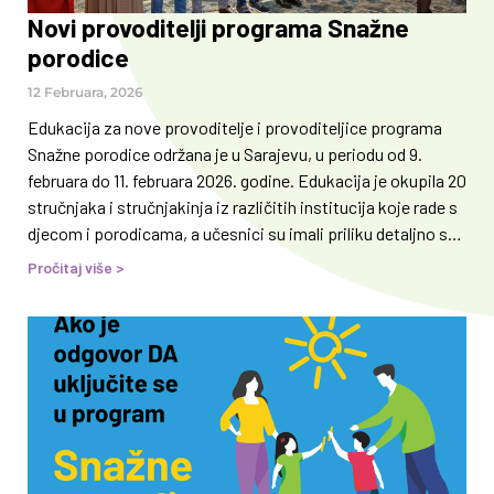
Novi provoditelji programa Snažne
porodice
12 Februara, 2026
Edukacija za nove provoditelje i provoditeljice programa
Snažne porodice održana je u Sarajevu, u periodu od 9.
februara do 11. februara 2026. godine. Edukacija je okupila 20
stručnjaka i stručnjakinja iz različitih institucija koje rade s
djecom i porodicama, a učesnici su imali priliku detaljno se
upoznati s programom i steći znanja i vještine potrebne za
Pročitaj više >
njegovu uspješnu implementaciju. Stručnjaci, učesnici
edukacije, dolaze iz: Zenice, Katolički školski centar “Sveti
Pavao” i Udruženje građana NADA; Kiseljaka, Srednja škola
“Ivan Goran Kovačić”; Kaknja, Medžlis Islamske zajednice
Kakanj, Savjetovalište za brak i porodicu;