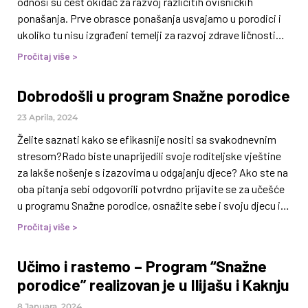
odnosi su čest okidač za razvoj različitih ovisničkih
ponašanja. Prve obrasce ponašanja usvajamo u porodici i
ukoliko tu nisu izgrađeni temelji za razvoj zdrave ličnosti
djeteta, ličnosti koja se zna oduprijeti pritisku i suočiti sa
Pročitaj više >
životnim izazovima, rizik za razvoj ovisnosti se povećava.
Udruženje za prevenciju ovisnosti NARKO-NE prepoznalo
Dobrodošli u program Snažne porodice
je važnost kvalitetnih porodičnih odnosa kao glavnog
zaštitnog faktora u prevenciji ovisnosti, te upravo zbog
23 Aprila, 2024
toga provodi program Snažne porodice kojem je cilj
Želite saznati kako se efikasnije nositi sa svakodnevnim
unaprijediti vještine porodice i
stresom?Rado biste unaprijedili svoje roditeljske vještine
za lakše nošenje s izazovima u odgajanju djece? Ako ste na
oba pitanja sebi odgovorili potvrdno prijavite se za učešće
u programu Snažne porodice, osnažite sebe i svoju djecu i
unaprijedite mentalno zdravlja svih članova porodice.
Pročitaj više >
Vrijednost programa Snažne porodiceUčešćem u programu
Snažne porodice unapređujete porodične vještine i
Učimo i rastemo – Program “Snažne
prevenirate rizične oblike ponašanja kod svoje djece.Efekti
porodice” realizovan je u Ilijašu i Kaknju
ovog programa potvrđeni su provedenim studijama prije i
poslije izvođenja programa u preko 30 zemalja svijeta. Do
8 Januara, 2024