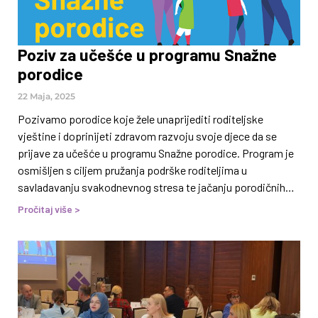
Poziv za učešće u programu Snažne
porodice
22 Maja, 2025
Pozivamo porodice koje žele unaprijediti roditeljske
vještine i doprinijeti zdravom razvoju svoje djece da se
prijave za učešće u programu Snažne porodice. Program je
osmišljen s ciljem pružanja podrške roditeljima u
savladavanju svakodnevnog stresa te jačanju porodičnih
odnosa. Kroz stručno vođene aktivnosti, roditelji/staratelji
Pročitaj više >
i djeca imat će priliku razvijati vještine koje doprinose boljoj
komunikaciji i razumijevanju unutar porodice. Program je
namijenjen porodicama sa djecom osnovnoškolskog
uzrasta, a moguće je uključiti više djece iz iste
porodice.Više o programu možete pronaći ovdje. Program
Snažne porodice realizovat će se u periodu od tri