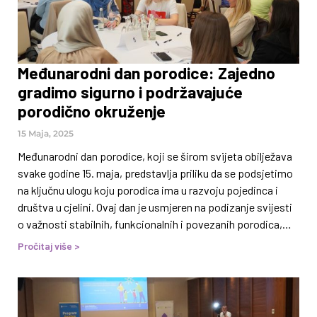
Međunarodni dan porodice: Zajedno
gradimo sigurno i podržavajuće
porodično okruženje
15 Maja, 2025
Međunarodni dan porodice, koji se širom svijeta obilježava
svake godine 15. maja, predstavlja priliku da se podsjetimo
na ključnu ulogu koju porodica ima u razvoju pojedinca i
društva u cjelini. Ovaj dan je usmjeren na podizanje svijesti
o važnosti stabilnih, funkcionalnih i povezanih porodica,
kao i na poticanje društva da pruži podršku onim
Pročitaj više >
porodicama koje se suočavaju s različitim izazovima.
Porodica je prva i najvažnija zajednica u kojoj učimo
vrijednosti, razvijamo emocionalne veze, gradimo osjećaj
sigurnosti i pripadnosti. U vremenu kada se porodice