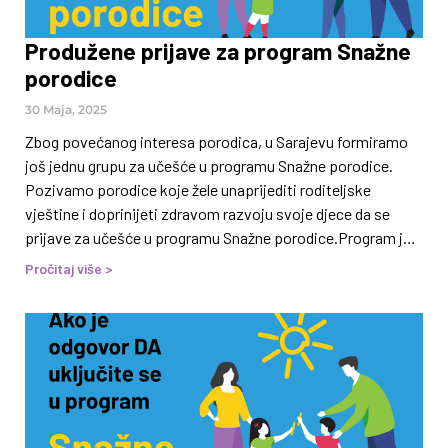
Produžene prijave za program Snažne
porodice
30 Maja, 2025
Zbog povećanog interesa porodica, u Sarajevu formiramo
još jednu grupu za učešće u programu Snažne porodice.
Pozivamo porodice koje žele unaprijediti roditeljske
vještine i doprinijeti zdravom razvoju svoje djece da se
prijave za učešće u programu Snažne porodice.Program je
osmišljen s ciljem pružanja podrške roditeljima u
Pročitaj više >
savladavanju svakodnevnog stresa te jačanju porodičnih
odnosa. Kroz stručno vođene aktivnosti, roditelji/staratelji
i djeca imat će priliku razvijati vještine koje doprinose boljoj
komunikaciji i razumijevanju unutar porodice.Program je
namijenjen porodicama sa djecom osnovnoškolskog
uzrasta, a moguće je uključiti više djece iz iste porodice.
Više