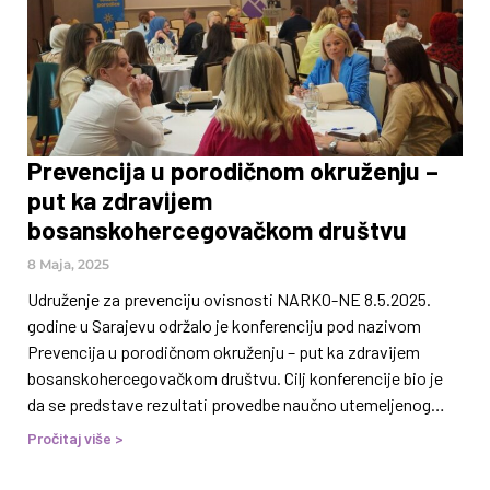
suočavaju s brojnim društvenim, ekonomskim i
psihološkim
Prevencija u porodičnom okruženju –
put ka zdravijem
bosanskohercegovačkom društvu
8 Maja, 2025
Udruženje za prevenciju ovisnosti NARKO-NE 8.5.2025.
godine u Sarajevu održalo je konferenciju pod nazivom
Prevencija u porodičnom okruženju – put ka zdravijem
bosanskohercegovačkom društvu. Cilj konferencije bio je
da se predstave rezultati provedbe naučno utemeljenog
preventivnog programa Snažne porodice kojeg Udruženje
Pročitaj više >
NARKO-NE realizira u BiH od 2020. godine, u saradnji sa
partnerskim organizacijama. Također, cilj konferencije je