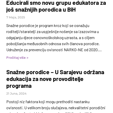
Educirali smo novu grupu edukatora za
bio i okupiti stručnjake iz različitih institucija i organizacija
još snažnijih porodica u BiH
koji rade sa porodicama kako bi razmijenili iskustva,
izazove u radu i dobre prakse, te bili podrška jedni drugima.
7 Maja, 2025
Amir Hasanović, izvršni direktor Udruženja
Snažne porodice je program kroz koji se osnažuju
roditelji/staratelji za uspješnije nošenje sa izazovima u
odgajanju djece osnovnoškolskog uzrasta, a s ciljem
poboljšanja međusobnih odnosa svih članova porodice.
Udruženje za prevenciju ovisnosti NARKO-NE od 2020.
godine provodi program u Kantonu Sarajevo zajedno sa
Pročitaj više >
drugim partnerskim institucijama i organizacijama, a
istovremeno educira stručnjake/stručnjakinje iz drugih
Snažne porodice – U Sarajevu održana
zajednica i gradova koji rade s djecom i porodicama kako bi
edukacija za nove provoditelje
se obuhvatio što veći broj porodica u BiH. Program se
programa
implementira još u Brezi, Kaknju, Zenici, Maglaju, Tuzli,
Kalesiji i Livnu. Edukacija za nove
21 Juna, 2024
provoditelje/provoditeljice
Postoji niz faktora koji mogu prethoditi nastanku
ovisnosti. U velikom broju slučajeva, nekvalitetni porodični