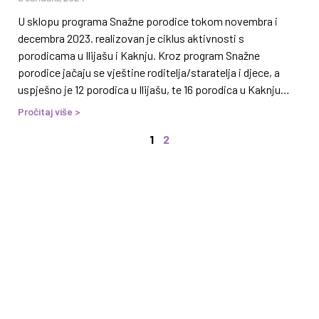
sada se preko 200
U sklopu programa Snažne porodice tokom novembra i
decembra 2023. realizovan je ciklus aktivnosti s
porodicama u Ilijašu i Kaknju. Kroz program Snažne
porodice jačaju se vještine roditelja/staratelja i djece, a
uspješno je 12 porodica u Ilijašu, te 16 porodica u Kaknju
ojačalo porodične odnose i međusobnu
Pročitaj više >
interakciju.Koordinatorica programa Alma Hadžiskakić
1
2
kontinuirano doprinosi kvaliteti provedbe programa, o
čemu svjedoče i roditelji koji su prošli kroz program: Hvala
voditeljima programa Snažne porodice a posebno Almi jer
poslije njenih savjeta moja djeca rastu jača i snažnija.
Naučili smo da postavljamo jasne granice