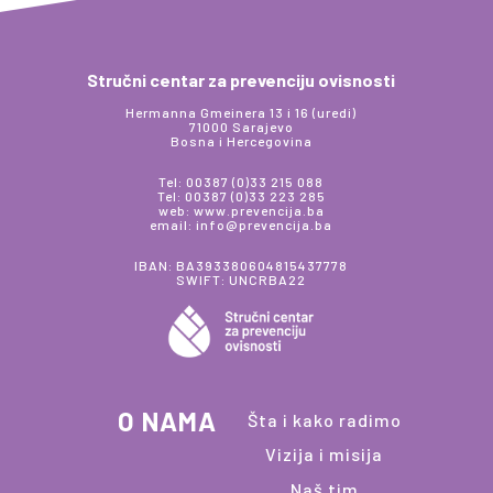
Stručni centar za prevenciju ovisnosti
Hermanna Gmeinera 13 i 16 (uredi)
71000 Sarajevo
Bosna i Hercegovina
Tel: 00387 (0)33 215 088
Tel: 00387 (0)33 223 285
web: www.prevencija.ba
email: info@prevencija.ba
IBAN: BA393380604815437778
SWIFT: UNCRBA22
O NAMA
Šta i kako radimo
Vizija i misija
Naš tim