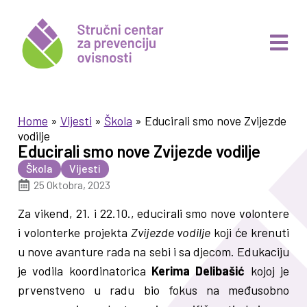
Home
»
Vijesti
»
Škola
»
Educirali smo nove Zvijezde
vodilje
Educirali smo nove Zvijezde vodilje
Škola
Vijesti
25 Oktobra, 2023
Za vikend, 21. i 22.10., educirali smo nove volontere
i volonterke projekta
Zvijezde vodilje
koji će krenuti
u nove avanture rada na sebi i sa djecom. Edukaciju
je vodila koordinatorica
Kerima Delibašić
kojoj je
prvenstveno u radu bio fokus na međusobno