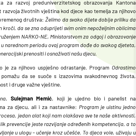
uta za razvoj preduniverzitetskog obrazovanja Kantona
t razvoja životnih vještina kod djece kao temelja za njihovo
savremenog društva:
Želimo da svako dijete dobije priliku da
en kroči, da se zna oduprijeti svim onim nepoželjnim oblicima
druženjem NARKO-NE, Ministarstvom za odgoj i obrazovanje
 da u narednom periodu ovaj program dođe do svakog djeteta,
neracijski prenositi i osnaživati našu djecu.
no je za njihovo uspješno odrastanje. Program
Odrastimo
m pomažu da se suoče s izazovima svakodnevnog života,
st i druge važne vještine.
sna
,
Sulejman Memić
, koji je ujedno bio i panelist na
ma za djecu, ali i za nastavnike:
Program je uistinu jedno
rocesa, jedan alat koji nam olakšava sve te naše aktivnosti,
ik prevencije jeste razvijanje određenih kompetencija, a to
avljanje u ulogu – učenje kroz učešće. To djeca vole, uživaju u