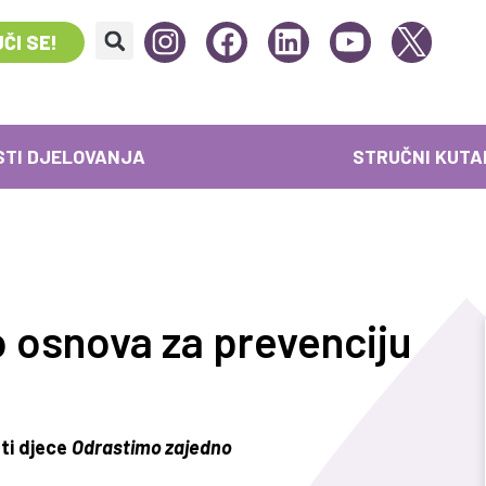
ČI SE!
STI DJELOVANJA
STRUČNI KUTA
o osnova za prevenciju
sti djece
Odrastimo zajedno