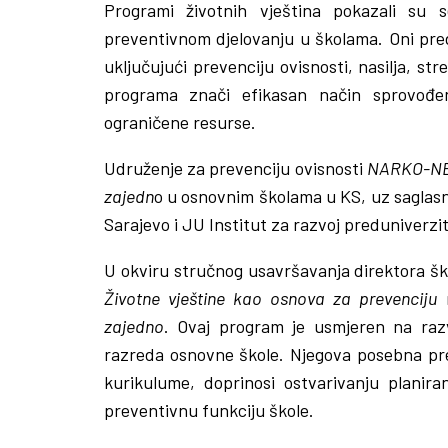
Programi životnih vještina pokazali su 
preventivnom djelovanju u školama. Oni preds
uključujući prevenciju ovisnosti, nasilja, str
programa znači efikasan način sprovođen
ograničene resurse.
Udruženje za prevenciju ovisnosti
NARKO-N
zajedn
o u osnovnim školama u KS, uz saglasn
Sarajevo i JU Institut za razvoj preduniverz
U okviru stručnog usavršavanja direktora ško
Životne vještine kao osnova za prevenciju
n
zajedno
. Ovaj program je usmjeren na raz
razreda osnovne škole. Njegova posebna pred
kurikulume, doprinosi ostvarivanju planir
preventivnu funkciju škole.