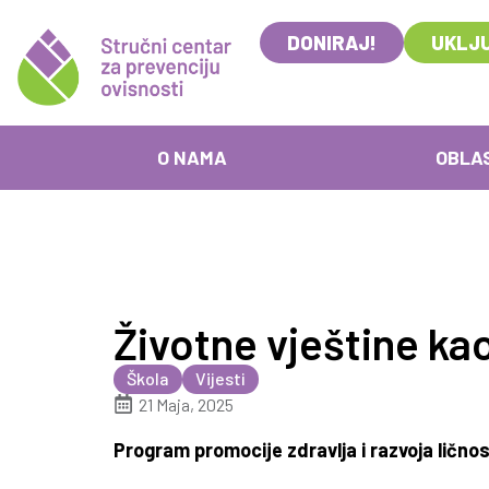
DONIRAJ!
UKLJU
O NAMA
OBLA
Životne vještine ka
Škola
Vijesti
21 Maja, 2025
Program promocije zdravlja i razvoja lično