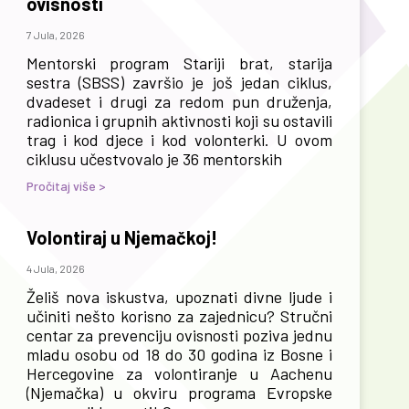
ovisnosti
7 Jula, 2026
Mentorski program Stariji brat, starija
sestra (SBSS) završio je još jedan ciklus,
dvadeset i drugi za redom pun druženja,
radionica i grupnih aktivnosti koji su ostavili
trag i kod djece i kod volonterki. U ovom
ciklusu učestvovalo je 36 mentorskih
Pročitaj više >
Volontiraj u Njemačkoj!
4 Jula, 2026
Želiš nova iskustva, upoznati divne ljude i
učiniti nešto korisno za zajednicu? Stručni
centar za prevenciju ovisnosti poziva jednu
mladu osobu od 18 do 30 godina iz Bosne i
Hercegovine za volontiranje u Aachenu
(Njemačka) u okviru programa Evropske