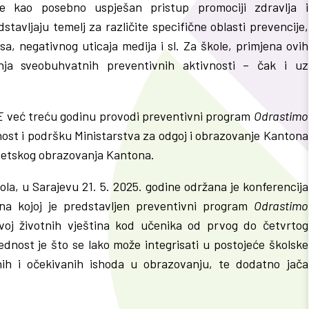
se kao posebno uspješan pristup promociji zdravlja i
tavljaju temelj za različite specifične oblasti prevencije,
esa, negativnog uticaja medija i sl. Za škole, primjena ovih
ja sveobuhvatnih preventivnih aktivnosti – čak i uz
E
već treću godinu provodi preventivni program
Odrastimo
ost i podršku Ministarstva za odgoj i obrazovanje Kantona
itetskog obrazovanja Kantona.
la, u Sarajevu 21. 5. 2025. godine održana je konferencija
a kojoj je predstavljen preventivni program
Odrastimo
voj životnih vještina kod učenika od prvog do četvrtog
nost je što se lako može integrisati u postojeće školske
anih i očekivanih ishoda u obrazovanju, te dodatno jača