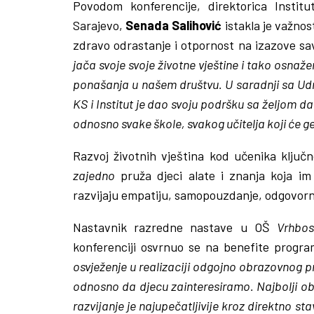
Povodom konferencije, direktorica Instit
Sarajevo,
Senada Salihović
istakla je važnos
zdravo odrastanje i otpornost na izazove 
jača svoje svoje životne vještine i tako osnaž
ponašanja u našem društvu. U saradnji sa U
KS i Institut je dao svoju podršku sa željom
odnosno svake škole, svakog učitelja koji će ge
Razvoj životnih vještina kod učenika ključ
zajedno
pruža djeci alate i znanja koja i
razvijaju empatiju, samopouzdanje, odgovorno
Nastavnik razredne nastave u OŠ
Vrhbo
konferenciji osvrnuo se na benefite progra
osvježenje u realizaciji odgojno obrazovnog p
odnosno da djecu zainteresiramo. Najbolji obl
razvijanje je najupečatljivije kroz direktno st