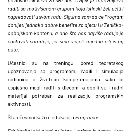
pozitivno iskustvo za sve nas. Uvijek je zadovoljstvo
raditi sa motivisanom grupom koja istinski želi učiti i
napredovati u svom radu. Sigurna sam da će Program
donijeti jednako dobre benefite za djecu i u Zeničko-
dobojskom kantonu, a ono što nas najviše raduje je
nastavak saradnje, jer smo vidjeli zajedno cilj istog
puta.
Učesnici su na treningu, pored teoretskog
upoznavanja sa programom, radili i simulacije
radionica o životnim kompetencijama kako bi
uspješno mogli raditi s djecom, a dobili su i radni
materijal potreban za realizaciju programskih
aktivnosti.
Šta učesnici kažu o edukaciji i
Programu
:
Edukacija je bila baš prijatno i korisno iskustvo. Kroz