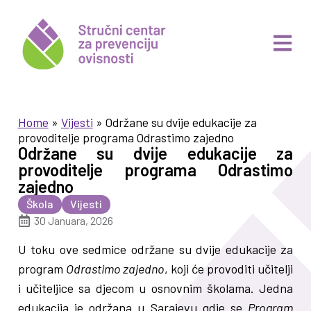
Home
»
Vijesti
»
Održane su dvije edukacije za
provoditelje programa Odrastimo zajedno
Održane su dvije edukacije za
provoditelje programa Odrastimo
zajedno
Škola
Vijesti
30 Januara, 2026
U toku ove sedmice održane su dvije edukacije za
program
Odrastimo zajedno
, koji će provoditi učitelji
i učiteljice sa djecom u osnovnim školama. Jedna
edukacija je održana u Sarajevu gdje se
Program