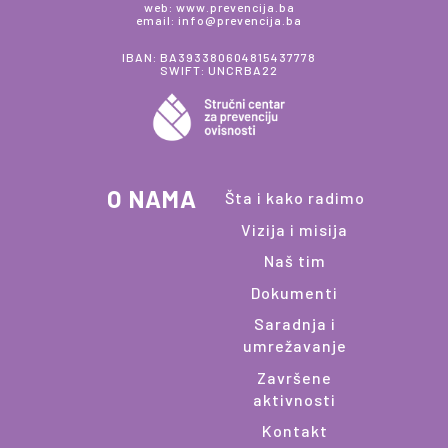
web: www.prevencija.ba
email: info@prevencija.ba
IBAN: BA393380604815437778
SWIFT: UNCRBA22
O NAMA
Šta i kako radimo
Vizija i misija
Naš tim
Dokumenti
Saradnja i
umrežavanje
Završene
aktivnosti
Kontakt