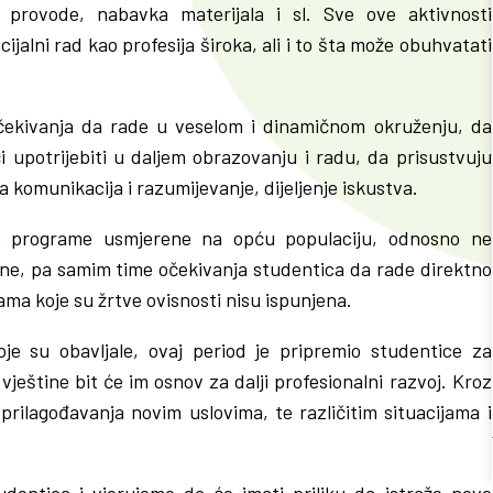
provode, nabavka materijala i sl. Sve ove aktivnosti
ijalni rad kao profesija široka, ali i to šta može obuhvatati
očekivanja da rade u veselom i dinamičnom okruženju, da
upotrijebiti u daljem obrazovanju i radu, da prisustvuju
 komunikacija i razumijevanje, dijeljenje iskustva.
e programe usmjerene na opću populaciju, odnosno ne
sne, pa samim time očekivanja studentica da rade direktno
ma koje su žrtve ovisnosti nisu ispunjena.
oje su obavljale, ovaj period je pripremio studentice za
 vještine bit će im osnov za dalji profesionalni razvoj. Kroz
prilagođavanja novim uslovima, te različitim situacijama i
dentica i vjerujemo da će imati priliku da istraže nove