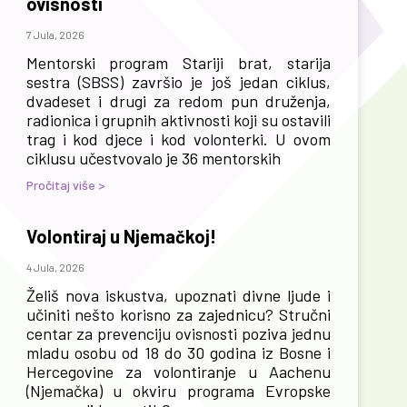
ovisnosti
7 Jula, 2026
Mentorski program Stariji brat, starija
sestra (SBSS) završio je još jedan ciklus,
dvadeset i drugi za redom pun druženja,
radionica i grupnih aktivnosti koji su ostavili
trag i kod djece i kod volonterki. U ovom
ciklusu učestvovalo je 36 mentorskih
Pročitaj više >
Volontiraj u Njemačkoj!
4 Jula, 2026
Želiš nova iskustva, upoznati divne ljude i
učiniti nešto korisno za zajednicu? Stručni
centar za prevenciju ovisnosti poziva jednu
mladu osobu od 18 do 30 godina iz Bosne i
Hercegovine za volontiranje u Aachenu
(Njemačka) u okviru programa Evropske