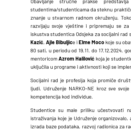
Obavljanje stručne prakse predstavl
studentima/studenticama da steknu praktično
znanje u stvarnom radnom okruženju. Toko
razvijaju svoje vještine i pripremaju se za
iskustva studentica Odsjeka za socijalni rad 
Kazić
,
Ajle Bibuljic
e i
Elme Moco
koje su ob
80 sati, u periodu od 19.11. do 17.12.2024. g
mentoricom
Azrom Halilović
koja je student
uključila u programe i aktivnosti koji se impl
Socijalni rad je profesija koja promiče druš
ljudi. Udruženje NARKO-NE kroz sve svoje p
kompetencija kod individue.
Studentice su male priliku učestvovati n
istraživanja koje je Udruženje organizovalo, a
izrada baze podataka, razvoj radionica za r