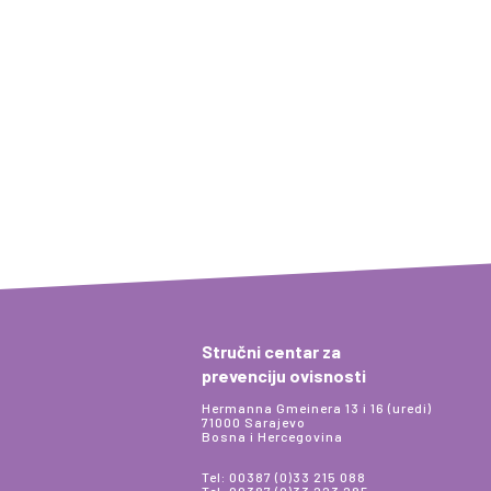
Stručni centar za
prevenciju ovisnosti
Hermanna Gmeinera 13 i 16 (uredi)
71000 Sarajevo
Bosna i Hercegovina
Tel: 00387 (0)33 215 088
Tel: 00387 (0)33 223 285