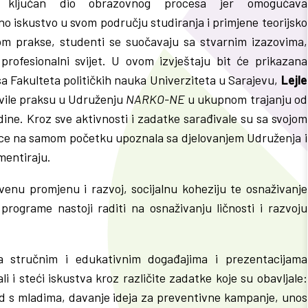
ja ključan dio obrazovnog procesa jer omogućava
 iskustvo u svom području studiranja i primjene teorijsko
m prakse, studenti se suočavaju sa stvarnim izazovima,
 profesionalni svijet. U ovom izvještaju bit će prikazana
sa Fakulteta političkih nauka Univerziteta u Sarajevu,
Lejle
avile praksu u Udruženju
NARKO-NE
u ukupnom trajanju od
odine. Kroz sve aktivnosti i zadatke sarađivale su sa svojom
ice na samom početku upoznala sa djelovanjem Udruženja i
ementiraju.
tvenu promjenu i razvoj, socijalnu koheziju te osnaživanje
rograme nastoji raditi na osnaživanju ličnosti i razvoju
a stručnim i edukativnim događajima i prezentacijama
li i steći iskustva kroz različite zadatke koje su obavljale:
ad s mladima, davanje ideja za preventivne kampanje, unos