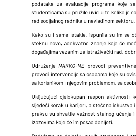
podataka za evaluacije programa koje se 
studenticama su pružile uvid u to koliko je soc
rad socijalnog radnika u nevladinom sektoru.
Kako su i same istakle, ispunila su im se 
steknu novo, adekvatno znanje koje će moći 
događajima vezanim za istraživački rad, dobra
Udruženje
NARKO-NE
provodi preventivn
provodi intervencije sa osobama koje su ovi
sa korisnikom i njegovim problemom, sa osoba
Uključujući cjelokupan raspon aktivnosti k
sljedeći korak u karijeri, a stečena iskustva i
praksu su shvatile važnost stalnog učenja i 
izazovima koje će im posao donijeti.
Radujemo se dolasku novih studenata i stu