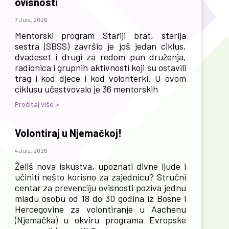
ovisnosti
7 Jula, 2026
Mentorski program Stariji brat, starija
sestra (SBSS) završio je još jedan ciklus,
dvadeset i drugi za redom pun druženja,
radionica i grupnih aktivnosti koji su ostavili
trag i kod djece i kod volonterki. U ovom
ciklusu učestvovalo je 36 mentorskih
Pročitaj više >
Volontiraj u Njemačkoj!
4 Jula, 2026
Želiš nova iskustva, upoznati divne ljude i
učiniti nešto korisno za zajednicu? Stručni
centar za prevenciju ovisnosti poziva jednu
mladu osobu od 18 do 30 godina iz Bosne i
Hercegovine za volontiranje u Aachenu
(Njemačka) u okviru programa Evropske