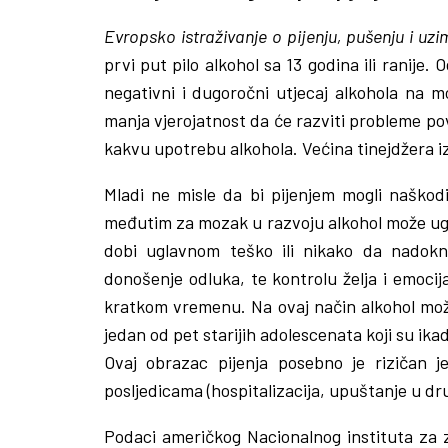
Evropsko istraživanje o pijenju, pušenju i u
prvi put pilo alkohol sa 13 godina ili ranije
negativni i dugoročni utjecaj alkohola na m
manja vjerojatnost da će razviti probleme po
kakvu upotrebu alkohola. Većina tinejdžera izlo
Mladi ne misle da bi pijenjem mogli naškodit
međutim za mozak u razvoju alkohol može ugroz
dobi uglavnom teško ili nikako da nadokna
donošenje odluka, te kontrolu želja i emocija
kratkom vremenu. Na ovaj način alkohol može 
jedan od pet starijih adolescenata koji su ikad
Ovaj obrazac pijenja posebno je rizičan 
posljedicama (hospitalizacija, upuštanje u dr
Podaci američkog Nacionalnog instituta za 