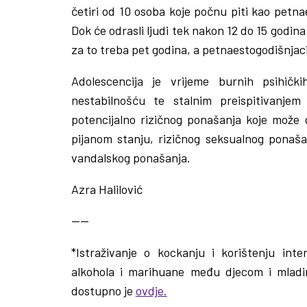
četiri od 10 osoba koje počnu piti kao petnae
Dok će odrasli ljudi tek nakon 12 do 15 godin
za to treba pet godina, a petnaestogodišnjac
Adolescencija je vrijeme burnih psihičk
nestabilnošću te stalnim preispitivanjem v
potencijalno rizičnog ponašanja koje može
pijanom stanju, rizičnog seksualnog ponašan
vandalskog ponašanja.
Azra Halilović
——
*Istraživanje o kockanju i korištenju in
alkohola i marihuane među djecom i mladi
dostupno je
ovdje.