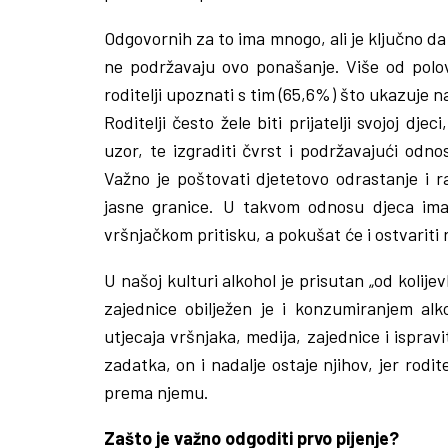
Odgovornih za to ima mnogo, ali je ključno da 
ne podržavaju ovo ponašanje. Više od polovi
roditelji upoznati s tim (65,6%) što ukazuje 
Roditelji često žele biti prijatelji svojoj djec
uzor, te izgraditi čvrst i podržavajući odno
Važno je poštovati djetetovo odrastanje i ra
jasne granice. U takvom odnosu djeca imaj
vršnjačkom pritisku, a pokušat će i ostvariti 
U našoj kulturi alkohol je prisutan „od kolije
zajednice obilježen je i konzumiranjem alko
utjecaja vršnjaka, medija, zajednice i isprav
zadatka, on i nadalje ostaje njihov, jer rod
prema njemu.
Zašto je važno odgoditi prvo pijenje?