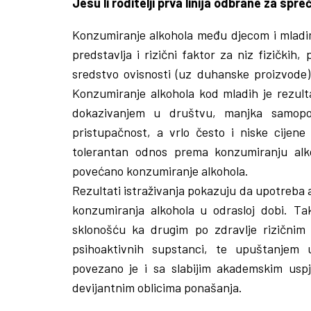
Jesu li roditelji prva linija odbrane za sp
Konzumiranje alkohola među djecom i mladima 
predstavlja i rizični faktor za niz fizičkih,
sredstvo ovisnosti (uz duhanske proizvode) 
Konzumiranje alkohola kod mladih je rezulta
dokazivanjem u društvu, manjka samopou
pristupačnost, a vrlo često i niske cijen
tolerantan odnos prema konzumiranju alk
povećano konzumiranje alkohola.
Rezultati istraživanja pokazuju da upotreba
konzumiranja alkohola u odrasloj dobi. T
sklonošću ka drugim po zdravlje rizičnim
psihoaktivnih supstanci, te upuštanjem 
povezano je i sa slabijim akademskim uspj
devijantnim oblicima ponašanja.