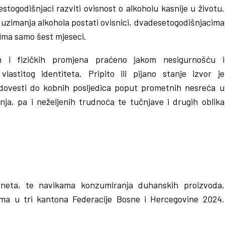
stogodišnjaci razviti ovisnost o alkoholu kasnije u životu.
a uzimanja alkohola postati ovisnici, dvadesetogodišnjacima
ima samo šest mjeseci.
ih i fizičkih promjena praćeno jakom nesigurnošću i
lastitog identiteta. Pripito ili pijano stanje izvor je
 dovesti do kobnih posljedica poput prometnih nesreća u
ja, pa i neželjenih trudnoća te tučnjave i drugih oblika
terneta, te navikama konzumiranja duhanskih proizvoda,
ma u tri kantona Federacije Bosne i Hercegovine 2024.