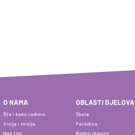
O NAMA
OBLASTI DJELOV
Šta i kako radimo
Škola
Vizija i misija
Porodica
Naš tim
Radno mjesto