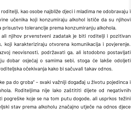
roditelji, kao osobe najbliže djeci i mladima ne odobravaju i
ne učenika koji konzumiraju alkohol ističe da su njihovi
na prisustvo tolerancije prema konzumiranju alkohola.
i, ali njihov prvenstveni zadatak je biti roditelji i pozitivan
s, koji karakteriziraju otvorena komunikacija i povjerenje.
zvoj neovisnosti, podržavati ga, ali istodobno postavljati
u dobar osjećaj o samima sebi, stoga će lakše odoljeti
roditeljska očekivanja kako bi sačuvali takav odnos.
vke pa do groba“ – svaki važniji događaj u životu pojedinca i
hola. Roditeljima nije lako zaštititi dijete od negativnih
iti pogreške koje se na tom putu dogode, ali usprkos težini
iteljski stav prema alkoholu značajno utječe na odnos djece