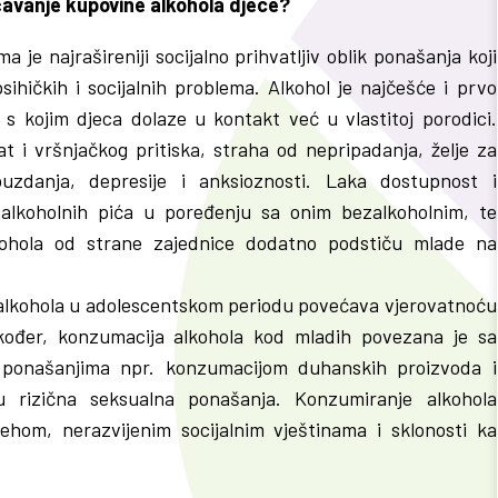
rečavanje kupovine alkohola djece?
je najrašireniji socijalno prihvatljiv oblik ponašanja koji
 psihičkih i socijalnih problema. Alkohol je najčešće i prvo
s kojim djeca dolaze u kontakt već u vlastitoj porodici.
t i vršnjačkog pritiska, straha od nepripadanja, želje za
zdanja, depresije i anksioznosti. Laka dostupnost i
e alkoholnih pića u poređenju sa onim bezalkoholnim, te
ohola od strane zajednice dodatno podstiču mlade na
 alkohola u adolescentskom periodu povećava vjerovatnoću
akođer, konzumacija alkohola kod mladih povezana je sa
 ponašanjima npr. konzumacijom duhanskih proizvoda i
u rizična seksualna ponašanja. Konzumiranje alkohola
ehom, nerazvijenim socijalnim vještinama i sklonosti ka