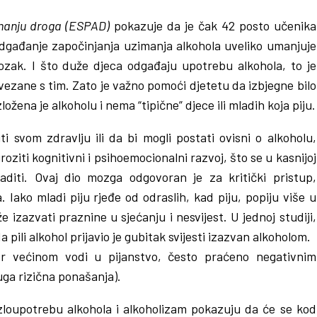
zimanju droga (ESPAD)
pokazuje da je čak 42 posto učenika
. Odgađanje započinjanja uzimanja alkohola uveliko umanjuje
ozak. I što duže djeca odgađaju upotrebu alkohola, to je
vezane s tim. Zato je važno pomoći djetetu da izbjegne bilo
žena je alkoholu i nema “tipične” djece ili mladih koja piju.
i svom zdravlju ili da bi mogli postati ovisni o alkoholu,
iti kognitivni i psihoemocionalni razvoj, što se u kasnijoj
diti. Ovaj dio mozga odgovoran je za kritički pristup,
. Iako mladi piju rjeđe od odraslih, kad piju, popiju više u
izazvati praznine u sjećanju i nesvijest. U jednoj studiji,
a pili alkohol prijavio je gubitak svijesti izazvan alkoholom.
jer većinom vodi u pijanstvo, često praćeno negativnim
uga rizična ponašanja).
zloupotrebu alkohola i alkoholizam pokazuju da će se kod