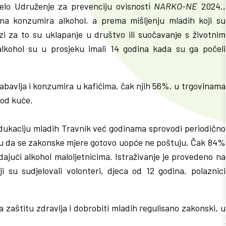
velo Udruženje za prevenciju ovisnosti
NARKO-NE
2024.,
na konzumira alkohol, a prema mišljenju mladih koji su
i za to su uklapanje u društvo ili suočavanje s životnim
alkohol su u prosjeku imali 14 godina kada su ga počeli
nabavlja i konzumira u kafićima, čak njih 56%, u trgovinama
kod kuće.
edukaciju mladih Travnik već godinama sprovodi periodično
uju da se zakonske mjere gotovo uopće ne poštuju. Čak 84%
dajući alkohol maloljetnicima. Istraživanje je provedeno na
 su sudjelovali volonteri, djeca od 12 godina, polaznici
a zaštitu zdravlja i dobrobiti mladih regulisano zakonski, u