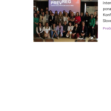
inten
ponaš
Konfe
Slove
Proči