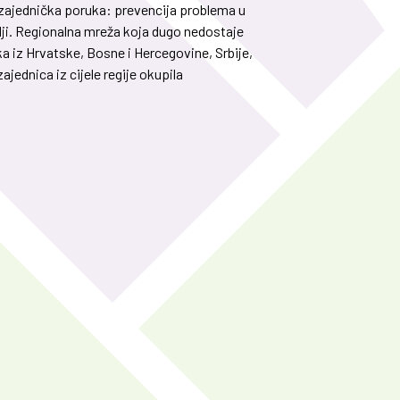
na zajednička poruka: prevencija problema u
olji. Regionalna mreža koja dugo nedostaje
ika iz Hrvatske, Bosne i Hercegovine, Srbije,
ajednica iz cijele regije okupila