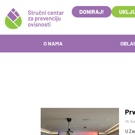
DONIRAJ!
UKLJU
O NAMA
OBLA
Prv
16 Ju
U Zag