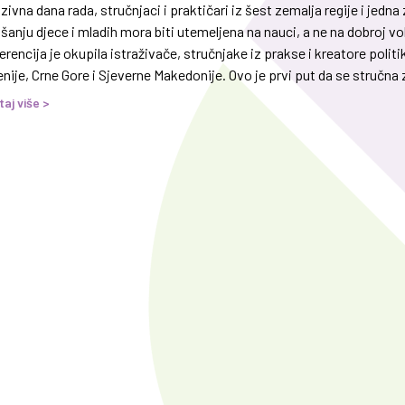
zivna dana rada, stručnjaci i praktičari iz šest zemalja regije i jed
anju djece i mladih mora biti utemeljena na nauci, a ne na dobroj v
rencija je okupila istraživače, stručnjake iz prakse i kreatore polit
nije, Crne Gore i Sjeverne Makedonije. Ovo je prvi put da se stručna z
taj više >