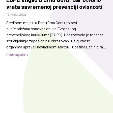
vrata savremenoj prevenciji ovisnosti
19 Maja, 2026
Sredinom maja u u Baru (Crna Gora) po prvi
put je održana osnovna obuka Evropskog
prevencijskog kurikuluma (EUPC). Učestvovalo je trinaest
stručnjakinja zaposlenih u obrazovanju, sigurnosti,
organima uprave i nevladinom sektoru. Opština Bar inicirala
je održavanje obuke čime je otvorila put širenju naučno
Pročitaj više >
utemeljene prevencije ovisnosti u Crnoj Gori. Obuku su
vodili zasad jedina trenerica EUPC-ja za Crnu
Goru, Jana Šekularac iz Opštine Bar, te Amir Hasanović i
Andrea Mijatović iz Stručnog centra za
prevenciju ovisnosti. Atmosfera tokom obuke bila je
izuzetno motivirajuća i interaktivna, a aktivno učešće i
otvorenost grupe dodatno su doprinijeli kvaliteti rada i
razmjeni iskustava. Ovakvi treninzi predstavljaju važan
korak u razvoju kvalitetne i održive prevencije u Crnoj Gori