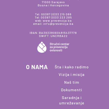
71000 Sarajevo
Bosna i Hercegovina
Tel: 00387 (0)33 215 088
Tel: 00387 (0)33 223 285
web: www.prevencija.ba
email: info@prevencija.ba
IBAN: BA393380604815437778
SWIFT: UNCRBA22
O NAMA
Šta i kako radimo
Vizija i misija
Naš tim
Dokumenti
Saradnja i
umrežavanje