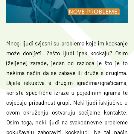
Mnogi ljudi svjesni su problema koje im kockanje
može donijeti. Zašto ljudi ipak kockaju? Osim
(željene) zarade, jedan od razloga je što je to
nekima način da se zabave ili druže s drugima.
Dijele iskustva s drugim igračima/igračicama,
koriste specifične izraze u pojedinim igrama te
osjećaju pripadnost grupi. Neki ljudi isključivo u
ovom okruženju ostvaruju socijalne kontakte.
Osim toga, neki ljudi na svakodnevne probleme
pokušavaju zaboraviti kockajući. Na taj način