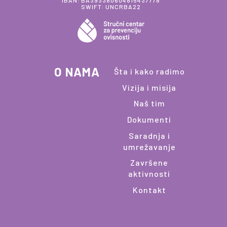
IBAN: BA393380604815437778
SWIFT: UNCRBA22
O NAMA
Šta i kako radimo
Vizija i misija
Naš tim
Dokumenti
Saradnja i
umrežavanje
Završene
aktivnosti
Kontakt