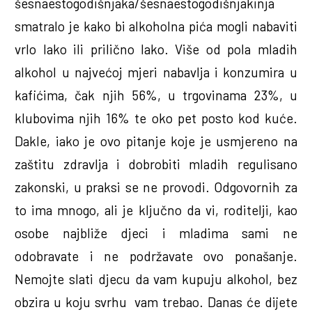
šesnaestogodišnjaka/šesnaestogodišnjakinja
smatralo je kako bi alkoholna pića mogli nabaviti
vrlo lako ili prilično lako. Više od pola mladih
alkohol u najvećoj mjeri nabavlja i konzumira u
kafićima, čak njih 56%, u trgovinama 23%, u
klubovima njih 16% te oko pet posto kod kuće.
Dakle, iako je ovo pitanje koje je usmjereno na
zaštitu zdravlja i dobrobiti mladih regulisano
zakonski, u praksi se ne provodi. Odgovornih za
to ima mnogo, ali je ključno da vi, roditelji, kao
osobe najbliže djeci i mladima sami ne
odobravate i ne podržavate ovo ponašanje.
Nemojte slati djecu da vam kupuju alkohol, bez
obzira u koju svrhu vam trebao. Danas će dijete