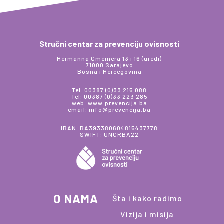
Stručni centar za prevenciju ovisnosti
Hermanna Gmeinera 13 i 16 (uredi)
71000 Sarajevo
Bosna i Hercegovina
Tel: 00387 (0)33 215 088
Tel: 00387 (0)33 223 285
web: www.prevencija.ba
email: info@prevencija.ba
IBAN: BA393380604815437778
SWIFT: UNCRBA22
O NAMA
Šta i kako radimo
Vizija i misija