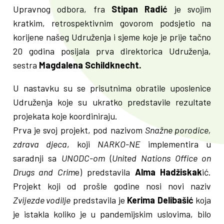
Upravnog odbora, fra
Stipan Radić
je svojim
kratkim, retrospektivnim govorom podsjetio na
korijene našeg Udruženja i sjeme koje je prije tačno
20 godina posijala prva direktorica Udruženja,
sestra
Magdalena Schildknecht.
U nastavku su se prisutnima obratile uposlenice
Udruženja koje su ukratko predstavile rezultate
projekata koje koordiniraju.
Prva je svoj projekt, pod nazivom
Snažne porodice,
zdrava djeca
, koji
NARKO-NE
implementira u
saradnji sa
UNODC-om
(
United Nations Office on
Drugs and Crim
e) predstavila
Alma Hadžiskak
ić.
Projekt koji od prošle godine nosi novi naziv
Zvijezde vodilje
predstavila je
Kerima Delibašić
koja
je istakla koliko je u pandemijskim uslovima, bilo