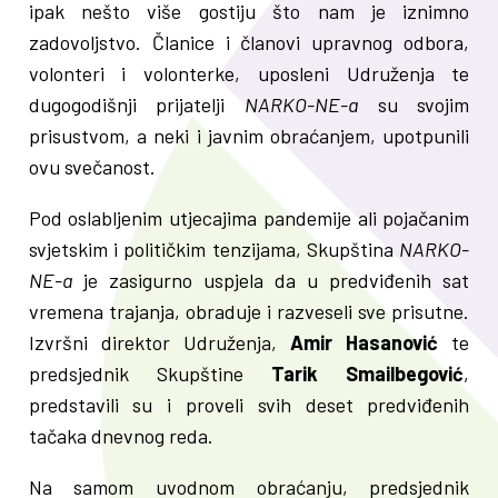
ipak nešto više gostiju što nam je iznimno
zadovoljstvo. Članice i članovi upravnog odbora,
volonteri i volonterke, uposleni Udruženja te
dugogodišnji prijatelji
NARKO-NE-a
su svojim
prisustvom, a neki i javnim obraćanjem, upotpunili
ovu svečanost.
Pod oslabljenim utjecajima pandemije ali pojačanim
svjetskim i političkim tenzijama, Skupština
NARKO-
NE-a
je zasigurno uspjela da u predviđenih sat
vremena trajanja, obraduje i razveseli sve prisutne.
Izvršni direktor Udruženja,
Amir Hasanović
te
predsjednik Skupštine
Tarik Smailbegović
,
predstavili su i proveli svih deset predviđenih
tačaka dnevnog reda.
Na samom uvodnom obraćanju, predsjednik