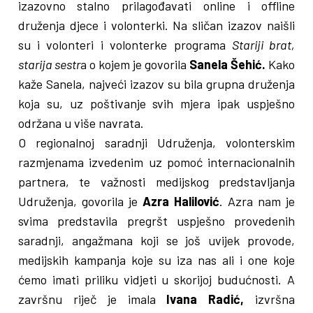
izazovno stalno prilagođavati online i offline
druženja djece i volonterki. Na sličan izazov naišli
su i volonteri i volonterke programa
Stariji brat,
starija sestr
a o kojem je govorila
Sanela Šehić.
Kako
kaže Sanela, najveći izazov su bila grupna druženja
koja su, uz poštivanje svih mjera ipak uspješno
održana u više navrata.
O regionalnoj saradnji Udruženja, volonterskim
razmjenama izvedenim uz pomoć internacionalnih
partnera, te važnosti medijskog predstavljanja
Udruženja, govorila je
Azra Halilović
. Azra nam je
svima predstavila pregršt uspješno provedenih
saradnji, angažmana koji se još uvijek provode,
medijskih kampanja koje su iza nas ali i one koje
ćemo imati priliku vidjeti u skorijoj budućnosti. A
završnu riječ je imala
Ivana Radić,
izvršna