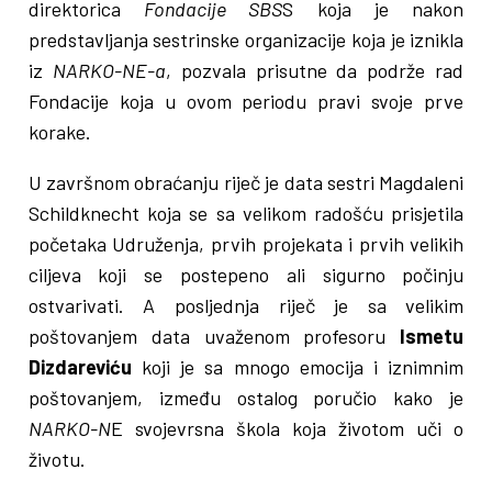
direktorica
Fondacije SBS
S koja je nakon
predstavljanja sestrinske organizacije koja je iznikla
iz
NARKO-NE-a
, pozvala prisutne da podrže rad
Fondacije koja u ovom periodu pravi svoje prve
korake.
U završnom obraćanju riječ je data sestri Magdaleni
Schildknecht koja se sa velikom radošću prisjetila
početaka Udruženja, prvih projekata i prvih velikih
ciljeva koji se postepeno ali sigurno počinju
ostvarivati. A posljednja riječ je sa velikim
poštovanjem data uvaženom profesoru
Ismetu
Dizdareviću
koji je sa mnogo emocija i iznimnim
poštovanjem, između ostalog poručio kako je
NARKO-N
E svojevrsna škola koja životom uči o
životu.