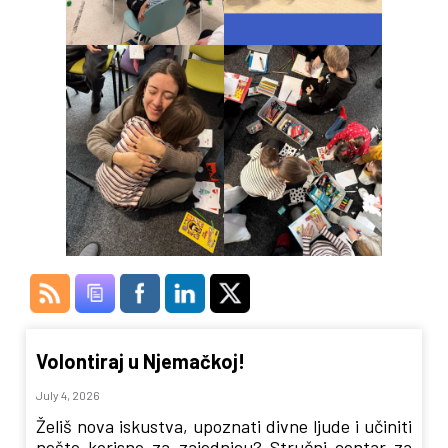
Volontiraj u Njemačkoj!
July 4, 2026
Želiš nova iskustva, upoznati divne ljude i učiniti
nešto korisno za zajednicu? Stručni centar za