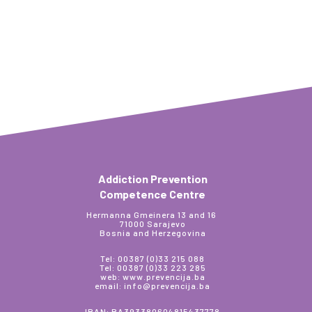
Addiction Prevention
Competence Centre
Hermanna Gmeinera 13 and 16
71000 Sarajevo
Bosnia and Herzegovina
Tel: 00387 (0)33 215 088
Tel: 00387 (0)33 223 285
web: www.prevencija.ba
email: info@prevencija.ba
IBAN: BA393380604815437778