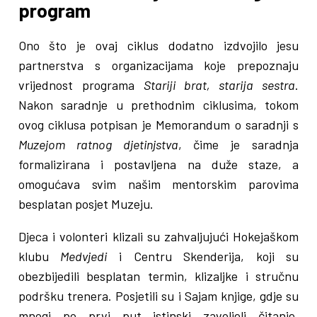
program
Ono što je ovaj ciklus dodatno izdvojilo jesu
partnerstva s organizacijama koje prepoznaju
vrijednost programa
Stariji brat, starija sestra
.
Nakon saradnje u prethodnim ciklusima, tokom
ovog ciklusa potpisan je Memorandum o saradnji s
Muzejom ratnog djetinjstva
, čime je saradnja
formalizirana i postavljena na duže staze, a
omogućava svim našim mentorskim parovima
besplatan posjet Muzeju.
Djeca i volonteri klizali su zahvaljujući Hokejaškom
klubu
Medvjedi
i Centru Skenderija, koji su
obezbijedili besplatan termin, klizaljke i stručnu
podršku trenera. Posjetili su i Sajam knjige, gdje su
mnogi po prvi put istinski zavoljeli čitanje.