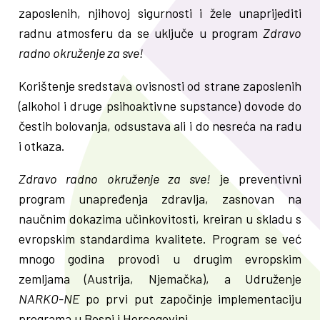
zaposlenih, njihovoj sigurnosti i žele unaprijediti
radnu atmosferu da se uključe u program
Zdravo
radno okruženje za sve!
Korištenje sredstava ovisnosti od strane zaposlenih
(alkohol i druge psihoaktivne supstance) dovode do
čestih bolovanja, odsustava ali i do nesreća na radu
i otkaza.
Zdravo radno okruženje za sve!
je preventivni
program unapređenja zdravlja, zasnovan na
naučnim dokazima učinkovitosti, kreiran u skladu s
evropskim standardima kvalitete. Program se već
mnogo godina provodi u drugim evropskim
zemljama (Austrija, Njemačka), a Udruženje
NARKO-NE
po prvi put započinje implementaciju
programa u Bosni i Hercegovini.