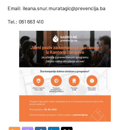
Email: ileana.snur.muratagic@prevencija.ba
Tel.: 061 663 410