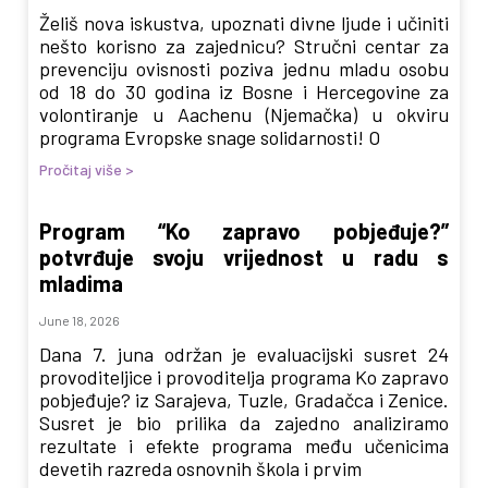
Želiš nova iskustva, upoznati divne ljude i učiniti
nešto korisno za zajednicu? Stručni centar za
prevenciju ovisnosti poziva jednu mladu osobu
od 18 do 30 godina iz Bosne i Hercegovine za
volontiranje u Aachenu (Njemačka) u okviru
programa Evropske snage solidarnosti! O
Pročitaj više >
Program “Ko zapravo pobjeđuje?”
potvrđuje svoju vrijednost u radu s
mladima
June 18, 2026
Dana 7. juna održan je evaluacijski susret 24
provoditeljice i provoditelja programa Ko zapravo
pobjeđuje? iz Sarajeva, Tuzle, Gradačca i Zenice.
Susret je bio prilika da zajedno analiziramo
rezultate i efekte programa među učenicima
devetih razreda osnovnih škola i prvim