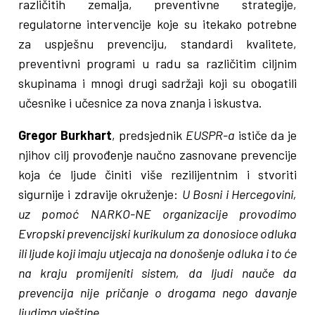
različitih zemalja, preventivne strategije,
regulatorne intervencije koje su itekako potrebne
za uspješnu prevenciju, standardi kvalitete,
preventivni programi u radu sa različitim ciljnim
skupinama i mnogi drugi sadržaji koji su obogatili
učesnike i učesnice za nova znanja i iskustva.
Gregor Burkhart
, predsjednik
EUSPR-a
ističe da je
njihov cilj provođenje naučno zasnovane prevencije
koja će ljude činiti više rezilijentnim i stvoriti
sigurnije i zdravije okruženje:
U Bosni i Hercegovini,
uz pomoć NARKO-NE organizacije provodimo
Evropski prevencijski kurikulum za donosioce odluka
ili ljude koji imaju utjecaja na donošenje odluka i to će
na kraju promijeniti sistem, da ljudi nauče da
prevencija nije pričanje o drogama nego davanje
ljudima vještine.