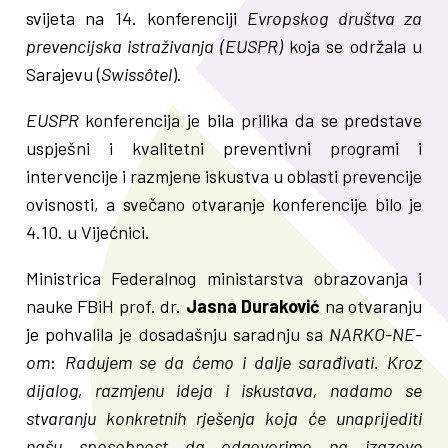
svijeta na 14. konferenciji
Evropskog društva za
prevencijska istraživanja (EUSPR)
koja se održala u
Sarajevu (
Swissôtel
).
EUSPR
konferencija je bila prilika da se predstave
uspješni i kvalitetni preventivni programi i
intervencije i razmjene iskustva u oblasti prevencije
ovisnosti, a svečano otvaranje konferencije bilo je
4.10. u Vijećnici.
Ministrica Federalnog ministarstva obrazovanja i
nauke FBiH prof. dr.
Jasna Duraković
na otvaranju
je pohvalila je dosadašnju saradnju sa
NARKO-NE-
om
:
Radujem se da ćemo i dalje sarađivati. Kroz
dijalog, razmjenu ideja i iskustava, nadamo se
stvaranju konkretnih rješenja koja će unaprijediti
našu sposobnost da odgovorimo na izazove