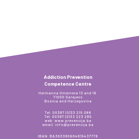
Addiction Prevention
Competence Centre
Hermanna Gmeinera 13 and 16
71000 Sarajevo
Bosnia and Herzegovina
Tel: 00387 (0)33 215 088
Tel: 00387 (0)33 223 285
web: www.prevencija.ba
email: info@prevencija.ba
IBAN: BA393380604815437778