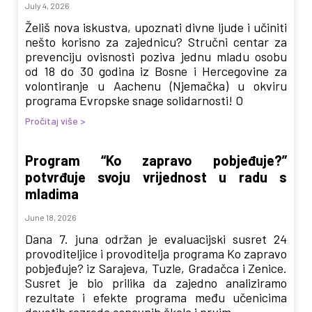
July 4, 2026
Želiš nova iskustva, upoznati divne ljude i učiniti
nešto korisno za zajednicu? Stručni centar za
prevenciju ovisnosti poziva jednu mladu osobu
od 18 do 30 godina iz Bosne i Hercegovine za
volontiranje u Aachenu (Njemačka) u okviru
programa Evropske snage solidarnosti! O
Pročitaj više >
Program “Ko zapravo pobjeđuje?”
potvrđuje svoju vrijednost u radu s
mladima
June 18, 2026
Dana 7. juna održan je evaluacijski susret 24
provoditeljice i provoditelja programa Ko zapravo
pobjeđuje? iz Sarajeva, Tuzle, Gradačca i Zenice.
Susret je bio prilika da zajedno analiziramo
rezultate i efekte programa među učenicima
devetih razreda osnovnih škola i prvim