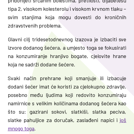
pridonijeti srčanim bolestima, pretilosti, dijabetesu
tipa 2, visokom kolesterolu i visokom krvnom tlaku –
svim stanjima koja mogu dovesti do kroničnih
zdravstvenih problema.
Glavni cilj tridesetodnevnog izazova je izbaciti sve
izvore dodanog šećera, a umjesto toga se fokusirati
na konzumiranje hranjivo bogate, cjelovite hrane
koja ne sadrži dodane šećere.
Svaki način prehrane koji smanjuje ili izbacuje
dodani šećer imat će koristi za cjelokupno zdravlje,
posebno među ljudima koji redovito konzumiraju
namirnice s velikim količinama dodanog šećera kao
što su: gazirani sokovi, slatkiši, slatka peciva,
slatke pahuljice za doručak, zaslađeni napici i
još
mnogo toga
.