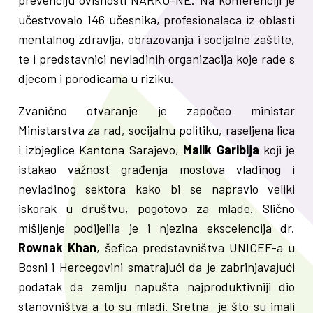
prevenciju ovisnosti NARKO-NE. Na konferenciji je
učestvovalo 146 učesnika, profesionalaca iz oblasti
mentalnog zdravlja, obrazovanja i socijalne zaštite,
te i predstavnici nevladinih organizacija koje rade s
djecom i porodicama u riziku.
Zvanično otvaranje je započeo ministar
Ministarstva za rad, socijalnu politiku, raseljena lica
i izbjeglice Kantona Sarajevo,
Malik Garibija
koji je
istakao važnost građenja mostova vladinog i
nevladinog sektora kako bi se napravio veliki
iskorak u društvu, pogotovo za mlade. Slično
mišljenje podijelila je i njezina ekscelencija dr.
Rownak Khan
, šefica predstavništva UNICEF-a u
Bosni i Hercegovini smatrajući da je zabrinjavajući
podatak da zemlju napušta najproduktivniji dio
stanovništva a to su mladi. Sretna je što su imali