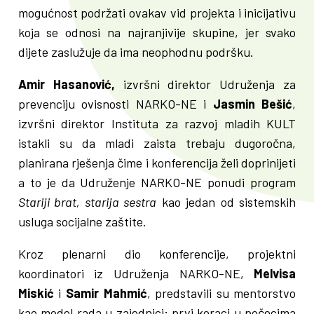
mogućnost podržati ovakav vid projekta i inicijativu
koja se odnosi na najranjivije skupine, jer svako
dijete zaslužuje da ima neophodnu podršku.
Amir Hasanović,
izvršni direktor Udruženja za
prevenciju ovisnosti NARKO-NE i
Jasmin Bešić
,
izvršni direktor Instituta za razvoj mladih KULT
istakli su da mladi zaista trebaju dugoročna,
planirana rješenja čime i konferencija želi doprinijeti
a to je da Udruženje NARKO-NE ponudi program
Stariji brat, starija sestra
kao jedan od sistemskih
usluga socijalne zaštite.
Kroz plenarni dio konferencije, projektni
koordinatori iz Udruženja NARKO-NE,
Melvisa
Miskić
i
Samir Mahmić
, predstavili su mentorstvo
kao model rada u zajednici; prvi koraci u počecima