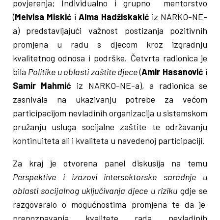
povjerenja; Individualno i grupno mentorstvo
(
Melvisa Miskić
i
Alma Hadžiskakić
iz NARKO-NE-
a) predstavljajući važnost postizanja pozitivnih
promjena u radu s djecom kroz izgradnju
kvalitetnog odnosa i podrške. Četvrta radionica je
bila
Politike u oblasti zaštite djece
(
Amir Hasanović
i
Samir Mahmić
iz NARKO-NE-a), a radionica se
zasnivala na ukazivanju potrebe za većom
participacijom nevladinih organizacija u sistemskom
pružanju usluga socijalne zaštite te održavanju
kontinuiteta ali i kvaliteta u navedenoj participaciji.
Za kraj je otvorena panel diskusija na temu
Perspektive i izazovi intersektorske saradnje u
oblasti socijalnog uključivanja djece u riziku
gdje se
razgovaralo o mogućnostima promjena te da je
prepoznavanja kvalitete rada nevladinih