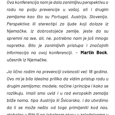
Ova konferencija nam je dala zanimljivu perspektivu o
radu na polju prevencije u vašoj, ali i drugim
zemljama kao što su Portugal, Austrija, Slovenija.
Perspektiva ili stereotipi za ljude koji dolaze iz
Njemačke, iz dobrostojeće zemlje, jeste da su
spremni na sve, ali, ne, potrebno nam je još mnogo
napretka. Bilo je zanimljivih pristupa i značajnih
informacija na ovoj konferenciji
. –
Martin Bock
,
učesnik iz Njemačke.
Ja lično radim na prevenciji ovisnosti već 18 godina.
Ovo mi je bila idealna prilika da vidim pristup radu u
drugim zemljama; modele, načine i principe i kako se
razlikuju. Imali smo uvid i u rad evropskih zemalja
bliže nama, tipa Austrija ili Švicarska, i da utvrdimo
da li se može nešto od toga primijeniti kod nas,
globalno u BiH ili na lokalnom nivou u zajednicama u