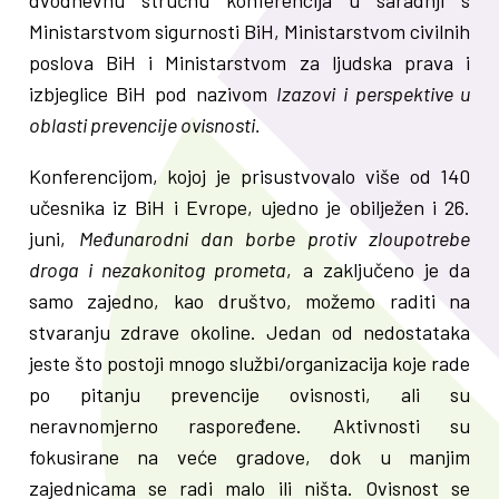
dvodnevnu stručnu konferencija u saradnji s
Ministarstvom sigurnosti BiH, Ministarstvom civilnih
poslova BiH i Ministarstvom za ljudska prava i
izbjeglice BiH pod nazivom
Izazovi i perspektive u
oblasti prevencije ovisnosti.
Konferencijom, kojoj je prisustvovalo više od 140
učesnika iz BiH i Evrope, ujedno je obilježen i 26.
juni,
Međunarodni dan borbe protiv zloupotrebe
droga i nezakonitog prometa
, a zaključeno je da
samo zajedno, kao društvo, možemo raditi na
stvaranju zdrave okoline. Jedan od nedostataka
jeste što postoji mnogo službi/organizacija koje rade
po pitanju prevencije ovisnosti, ali su
neravnomjerno raspoređene. Aktivnosti su
fokusirane na veće gradove, dok u manjim
zajednicama se radi malo ili ništa. Ovisnost se