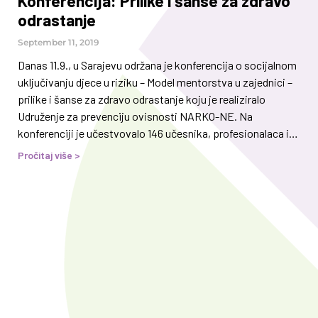
Konferencija: Prilike i šanse za zdravo
odrastanje
September 11, 2019
Danas 11.9., u Sarajevu održana je konferencija o socijalnom
uključivanju djece u riziku – Model mentorstva u zajednici –
prilike i šanse za zdravo odrastanje koju je realiziralo
Udruženje za prevenciju ovisnosti NARKO-NE. Na
konferenciji je učestvovalo 146 učesnika, profesionalaca iz
oblasti mentalnog zdravlja, obrazovanja i socijalne zaštite,
Pročitaj više >
te i predstavnici nevladinih organizacija koje rade s djecom i
porodicama u riziku. Zvanično otvaranje je započeo
ministar Ministarstva za rad, socijalnu politiku, raseljena
lica i izbjeglice Kantona Sarajevo, Malik Garibija koji je
istakao važnost građenja mostova vladinog i nevladinog
sektora kako