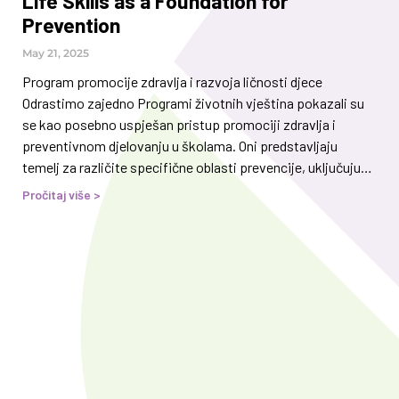
Life Skills as a Foundation for
Prevention
May 21, 2025
Program promocije zdravlja i razvoja ličnosti djece
Odrastimo zajedno Programi životnih vještina pokazali su
se kao posebno uspješan pristup promociji zdravlja i
preventivnom djelovanju u školama. Oni predstavljaju
temelj za različite specifične oblasti prevencije, uključujući
prevenciju ovisnosti, nasilja, stresa, negativnog uticaja
Pročitaj više >
medija i sl. Za škole, primjena ovih programa znači efikasan
način sprovođenja sveobuhvatnih preventivnih aktivnosti –
čak i uz ograničene resurse. Udruženje za prevenciju
ovisnosti NARKO-NE već treću godinu provodi preventivni
program Odrastimo zajedno u osnovnim školama u KS, uz
saglasnost i podršku Ministarstva za odgoj i obrazovanje
Kantona